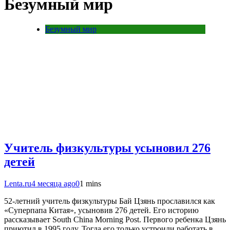
Безумный мир
Безумный мир
Учитель физкультуры усыновил 276
детей
Lenta.ru
4 месяца ago
0
1 mins
52-летний учитель физкультуры Бай Цзянь прославился как
«Суперпапа Китая», усыновив 276 детей. Его историю
рассказывает South China Morning Post. Первого ребенка Цзянь
приютил в 1995 году. Тогда его только устроили работать в