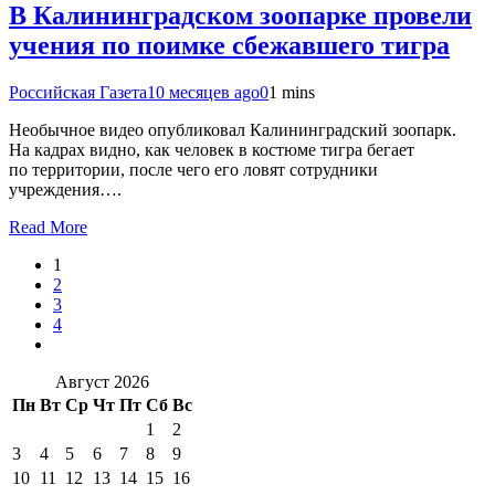
В Калининградском зоопарке провели
учения по поимке сбежавшего тигра
Российская Газета
10 месяцев ago
0
1 mins
Необычное видео опубликовал Калининградский зоопарк.
На кадрах видно, как человек в костюме тигра бегает
по территории, после чего его ловят сотрудники
учреждения….
Read More
1
2
3
4
Август 2026
Пн
Вт
Ср
Чт
Пт
Сб
Вс
1
2
3
4
5
6
7
8
9
10
11
12
13
14
15
16