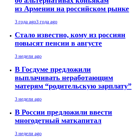
об альтернативах коньякам
из Армении на российском рынке
3 года ago
3 года ago
Стало известно, кому из россиян
повысят пенсии в августе
3 недели ago
В Госдуме предложили
выплачивать неработающим
матерям “родительскую зарплату”
3 недели ago
В России предложили ввести
многодетный маткапитал
3 недели ago