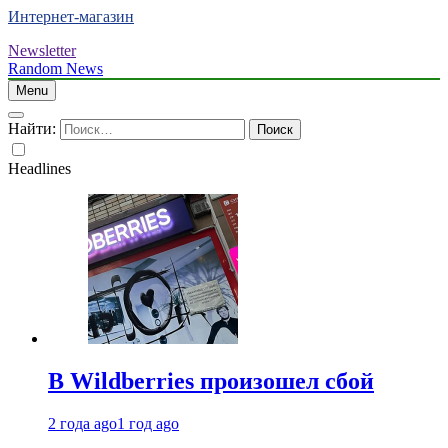
Интернет-магазин
Newsletter
Random News
Menu
Найти:
Headlines
В Wildberries произошел сбой
2 года ago
1 год ago