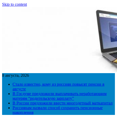
Skip to content
8 августа, 2026
Стало известно, кому из россиян повысят пенсии в
августе
В Госдуме предложили выплачивать неработающим
матерям “родительскую зарплату”
В России предложили ввести многодетный маткапитал
Россиянам назвали способ сохранить пенсионные
накопления