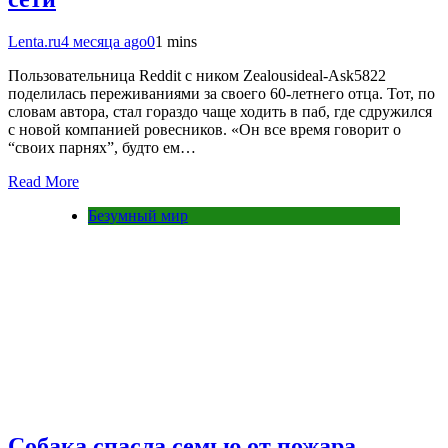
Lenta.ru
4 месяца ago
0
1 mins
Пользовательница Reddit с ником Zealousideal-Ask5822
поделилась переживаниями за своего 60-летнего отца. Тот, по
словам автора, стал гораздо чаще ходить в паб, где сдружился
с новой компанией ровесников. «Он все время говорит о
“своих парнях”, будто ем…
Read More
Безумный мир
Собака спасла семью от пожара