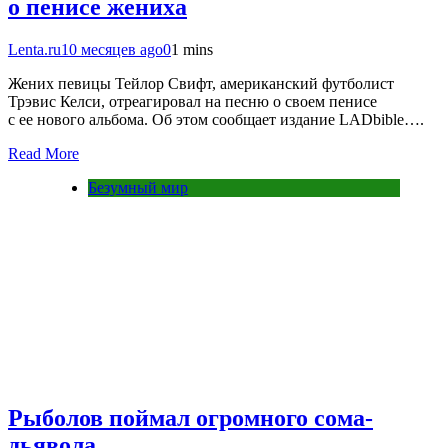
о пенисе жениха
Lenta.ru
10 месяцев ago
0
1 mins
Жених певицы Тейлор Свифт, американский футболист
Трэвис Келси, отреагировал на песню о своем пенисе
с ее нового альбома. Об этом сообщает издание LADbible….
Read More
Безумный мир
Рыболов поймал огромного сома-
дьявола