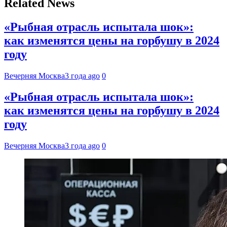
Related News
«Рыбная отрасль испытала шок»:
как изменятся цены на горбушу в 2024
году
Вечерняя Москва
3 года ago
0
«Рыбная отрасль испытала шок»:
как изменятся цены на горбушу в 2024
году
Вечерняя Москва
3 года ago
0