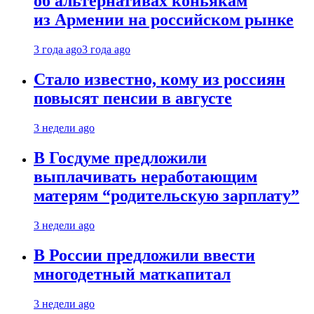
об альтернативах коньякам
из Армении на российском рынке
3 года ago
3 года ago
Стало известно, кому из россиян
повысят пенсии в августе
3 недели ago
В Госдуме предложили
выплачивать неработающим
матерям “родительскую зарплату”
3 недели ago
В России предложили ввести
многодетный маткапитал
3 недели ago