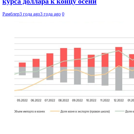
курса доллара к концу осени
Рамблер
3 года ago
3 года ago
0