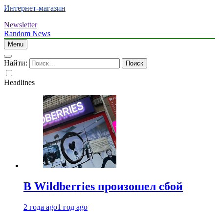
Интернет-магазин
Newsletter
Random News
Menu
Найти:
Headlines
В Wildberries произошел сбой
2 года ago
1 год ago