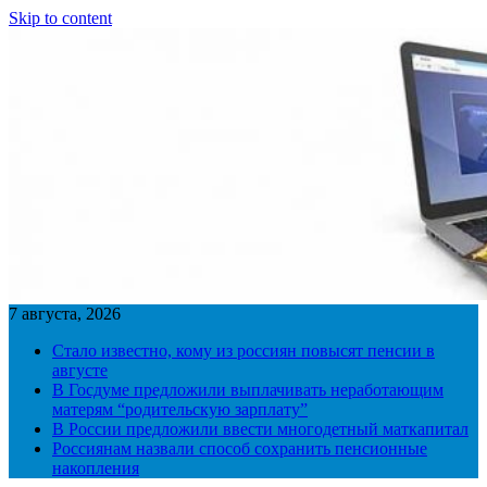
Skip to content
7 августа, 2026
Стало известно, кому из россиян повысят пенсии в
августе
В Госдуме предложили выплачивать неработающим
матерям “родительскую зарплату”
В России предложили ввести многодетный маткапитал
Россиянам назвали способ сохранить пенсионные
накопления