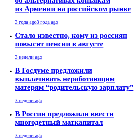
об альтернативах коньякам
из Армении на российском рынке
3 года ago
3 года ago
Стало известно, кому из россиян
повысят пенсии в августе
3 недели ago
В Госдуме предложили
выплачивать неработающим
матерям “родительскую зарплату”
3 недели ago
В России предложили ввести
многодетный маткапитал
3 недели ago