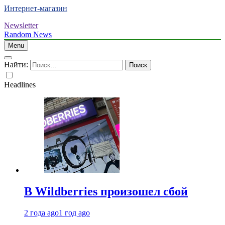
Интернет-магазин
Newsletter
Random News
Menu
Найти:
Headlines
В Wildberries произошел сбой
2 года ago
1 год ago