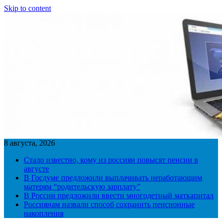
Skip to content
8 августа, 2026
Стало известно, кому из россиян повысят пенсии в
августе
В Госдуме предложили выплачивать неработающим
матерям “родительскую зарплату”
В России предложили ввести многодетный маткапитал
Россиянам назвали способ сохранить пенсионные
накопления