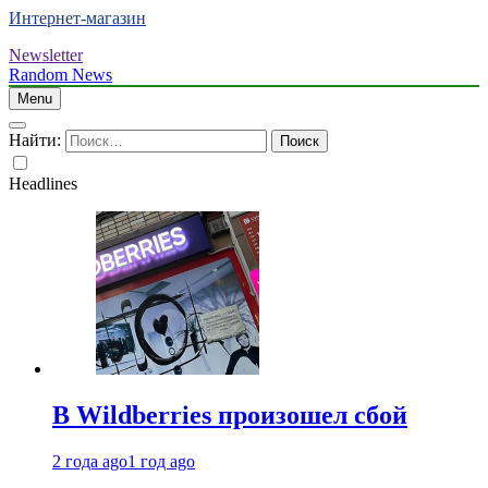
Интернет-магазин
Newsletter
Random News
Menu
Найти:
Headlines
В Wildberries произошел сбой
2 года ago
1 год ago