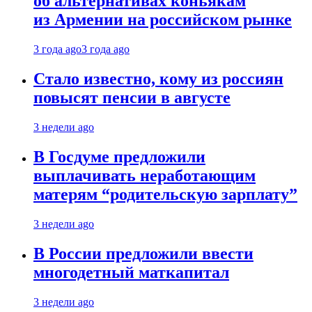
об альтернативах коньякам
из Армении на российском рынке
3 года ago
3 года ago
Стало известно, кому из россиян
повысят пенсии в августе
3 недели ago
В Госдуме предложили
выплачивать неработающим
матерям “родительскую зарплату”
3 недели ago
В России предложили ввести
многодетный маткапитал
3 недели ago