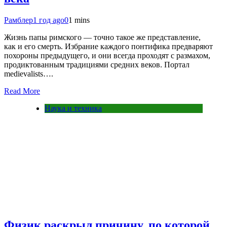
Рамблер
1 год ago
0
1 mins
Жизнь папы римского — точно такое же представление,
как и его смерть. Избрание каждого понтифика предваряют
похороны предыдущего, и они всегда проходят с размахом,
продиктованным традициями средних веков. Портал
medievalists….
Read More
Наука и техника
Физик раскрыл причину, по которой