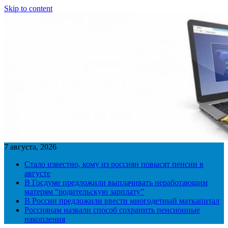
Skip to content
7 августа, 2026
Стало известно, кому из россиян повысят пенсии в
августе
В Госдуме предложили выплачивать неработающим
матерям “родительскую зарплату”
В России предложили ввести многодетный маткапитал
Россиянам назвали способ сохранить пенсионные
накопления