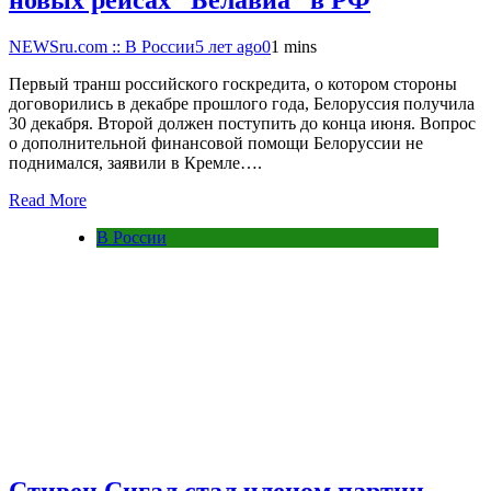
новых рейсах “Белавиа” в РФ
NEWSru.com :: В России
5 лет ago
0
1 mins
Первый транш российского госкредита, о котором стороны
договорились в декабре прошлого года, Белоруссия получила
30 декабря. Второй должен поступить до конца июня. Вопрос
о дополнительной финансовой помощи Белоруссии не
поднимался, заявили в Кремле….
Read More
В России
Стивен Сигал стал членом партии