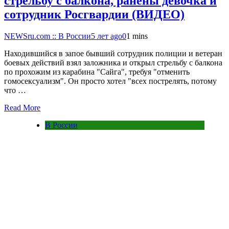
стрельбу с балкона, ранены девочка и
сотрудник Росгвардии (ВИДЕО)
NEWSru.com :: В России
5 лет ago
0
1 mins
Находившийся в запое бывший сотрудник полиции и ветеран
боевых действий взял заложника и открыл стрельбу с балкона
по прохожим из карабина "Сайга", требуя "отменить
гомосексуализм". Он просто хотел "всех пострелять, потому
что …
Read More
В России