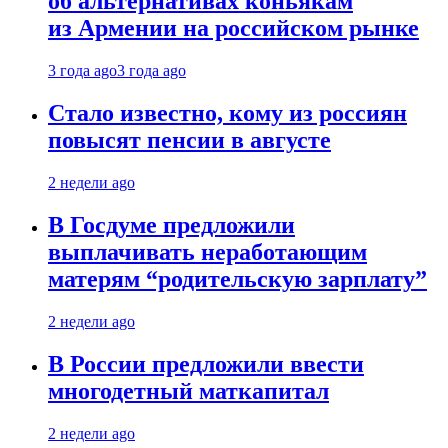
об альтернативах коньякам
из Армении на российском рынке
3 года ago
3 года ago
Стало известно, кому из россиян
повысят пенсии в августе
2 недели ago
В Госдуме предложили
выплачивать неработающим
матерям “родительскую зарплату”
2 недели ago
В России предложили ввести
многодетный маткапитал
2 недели ago