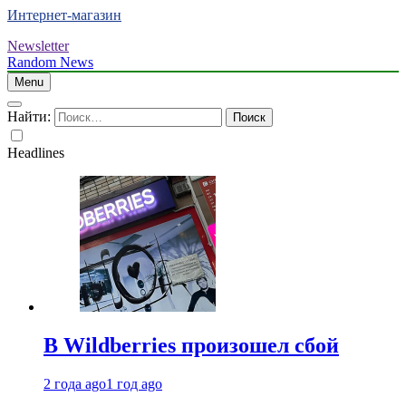
Интернет-магазин
Newsletter
Random News
Menu
Найти:
Headlines
В Wildberries произошел сбой
2 года ago
1 год ago