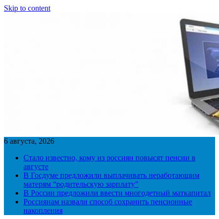
Skip to content
6 августа, 2026
Стало известно, кому из россиян повысят пенсии в
августе
В Госдуме предложили выплачивать неработающим
матерям “родительскую зарплату”
В России предложили ввести многодетный маткапитал
Россиянам назвали способ сохранить пенсионные
накопления