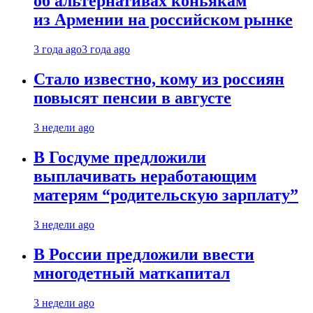
об альтернативах коньякам
из Армении на российском рынке
3 года ago
3 года ago
Стало известно, кому из россиян
повысят пенсии в августе
3 недели ago
В Госдуме предложили
выплачивать неработающим
матерям “родительскую зарплату”
3 недели ago
В России предложили ввести
многодетный маткапитал
3 недели ago