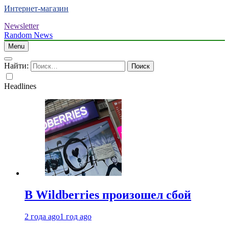
Интернет-магазин
Newsletter
Random News
Menu
Найти:
Headlines
В Wildberries произошел сбой
2 года ago
1 год ago