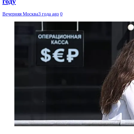
году
Вечерняя Москва
3 года ago
0