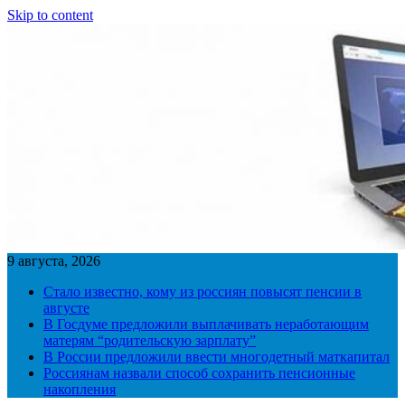
Skip to content
9 августа, 2026
Стало известно, кому из россиян повысят пенсии в
августе
В Госдуме предложили выплачивать неработающим
матерям “родительскую зарплату”
В России предложили ввести многодетный маткапитал
Россиянам назвали способ сохранить пенсионные
накопления