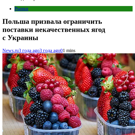
Рынки
Польша призвала ограничить
поставки некачественных ягод
с Украины
News.ru
3 года ago
3 года ago
0
1 mins