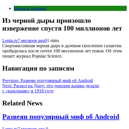
Наука и техника
Из черной дыры произошло
извержение спустя 100 миллионов лет
Lenta.ru
7 месяцев ago
0
1 mins
Сверхмассивная черная дыра в далеком скоплении галактик
пробудилась после почти 100 миллионов лет покоя. Об этом
пишет журнал Popular Science.
Навигация по записям
Previous:
Развеян популярный миф об Android
Next:
Раскол на Дону: что донские казаки делали
с «красными» в 1918 году
Related News
Развеян популярный миф об Android
Lenta.ru
7 месяцев ago
0