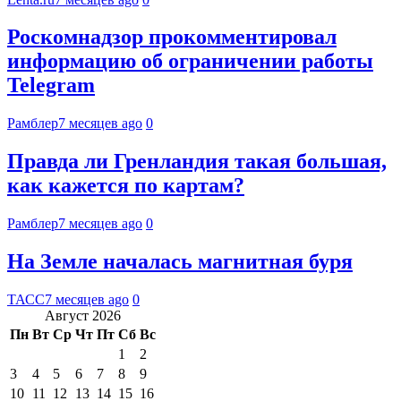
Роскомнадзор прокомментировал
информацию об ограничении работы
Telegram
Рамблер
7 месяцев ago
0
Правда ли Гренландия такая большая,
как кажется по картам?
Рамблер
7 месяцев ago
0
На Земле началась магнитная буря
ТАСС
7 месяцев ago
0
Август 2026
Пн
Вт
Ср
Чт
Пт
Сб
Вс
1
2
3
4
5
6
7
8
9
10
11
12
13
14
15
16