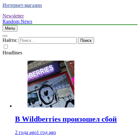
Интернет-магазин
Newsletter
Random News
Menu
Найти:
Headlines
В Wildberries произошел сбой
2 года ago
1 год ago