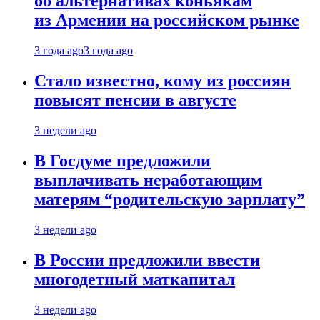
об альтернативах коньякам
из Армении на российском рынке
3 года ago
3 года ago
Стало известно, кому из россиян
повысят пенсии в августе
3 недели ago
В Госдуме предложили
выплачивать неработающим
матерям “родительскую зарплату”
3 недели ago
В России предложили ввести
многодетный маткапитал
3 недели ago