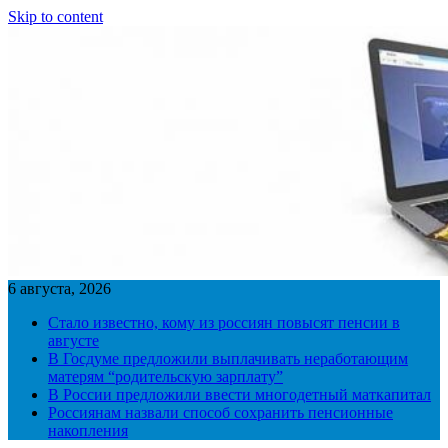
Skip to content
6 августа, 2026
Стало известно, кому из россиян повысят пенсии в
августе
В Госдуме предложили выплачивать неработающим
матерям “родительскую зарплату”
В России предложили ввести многодетный маткапитал
Россиянам назвали способ сохранить пенсионные
накопления