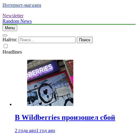
Интернет-магазин
Newsletter
Random News
Menu
Найти:
Headlines
В Wildberries произошел сбой
2 года ago
1 год ago