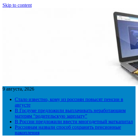
Skip to content
9 августа, 2026
Стало известно, кому из россиян повысят пенсии в
августе
В Госдуме предложили выплачивать неработающим
матерям “родительскую зарплату”
В России предложили ввести многодетный маткапитал
Россиянам назвали способ сохранить пенсионные
накопления