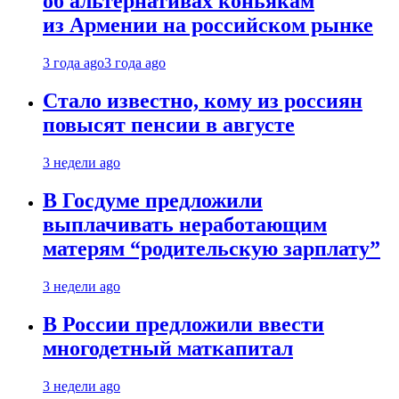
об альтернативах коньякам
из Армении на российском рынке
3 года ago
3 года ago
Стало известно, кому из россиян
повысят пенсии в августе
3 недели ago
В Госдуме предложили
выплачивать неработающим
матерям “родительскую зарплату”
3 недели ago
В России предложили ввести
многодетный маткапитал
3 недели ago