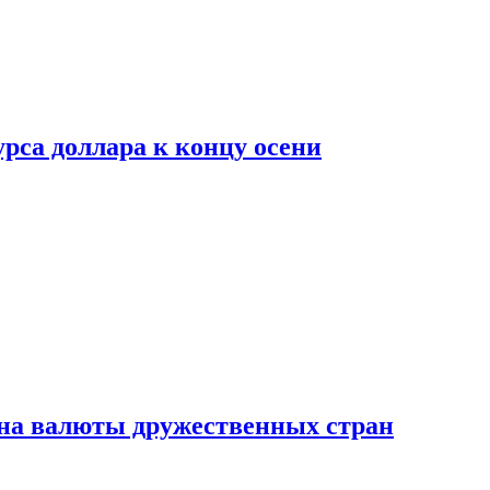
рса доллара к концу осени
на валюты дружественных стран