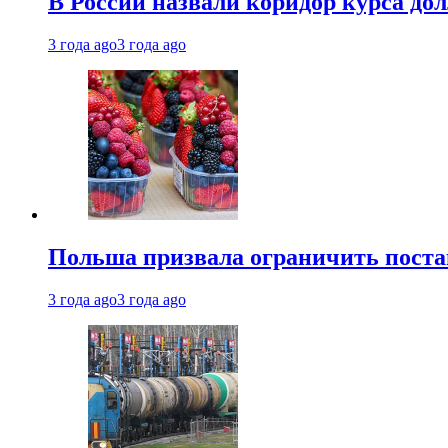
В России назвали коридор курса до
3 года ago
3 года ago
Польша призвала ограничить поста
3 года ago
3 года ago