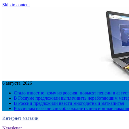
Skip to content
6 августа, 2026
Стало известно, кому из россиян повысят пенсии в август
В Госдуме предложили выплачивать неработающим матер
В России предложили ввести многодетный маткапитал
Россиянам назвали способ сохранить пенсионные накопл
Интернет-магазин
Newsletter