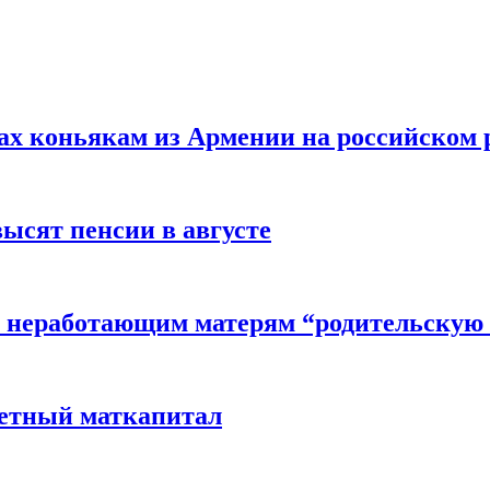
вах коньякам из Армении на российском
высят пенсии в августе
 неработающим матерям “родительскую 
детный маткапитал