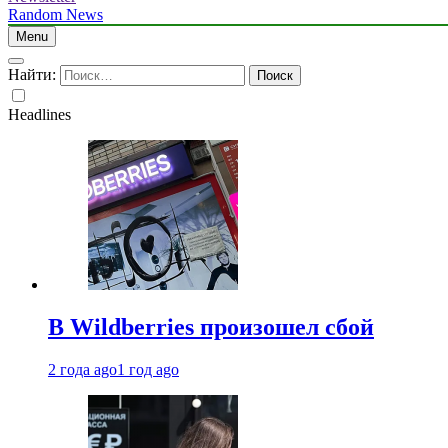
Random News
Menu
Найти:
Headlines
В Wildberries произошел сбой
2 года ago
1 год ago