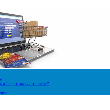
е
ям “родительскую зарплату”
ения