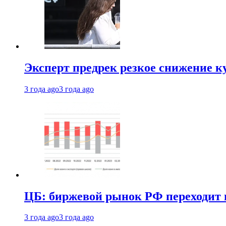
Эксперт предрек резкое снижение ку
3 года ago
3 года ago
ЦБ: биржевой рынок РФ переходит 
3 года ago
3 года ago