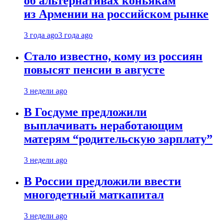
об альтернативах коньякам
из Армении на российском рынке
3 года ago
3 года ago
Стало известно, кому из россиян
повысят пенсии в августе
3 недели ago
В Госдуме предложили
выплачивать неработающим
матерям “родительскую зарплату”
3 недели ago
В России предложили ввести
многодетный маткапитал
3 недели ago