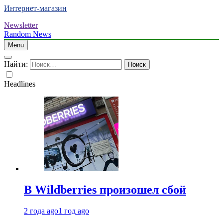
Интернет-магазин
Newsletter
Random News
Menu
Найти:
Headlines
В Wildberries произошел сбой
2 года ago
1 год ago