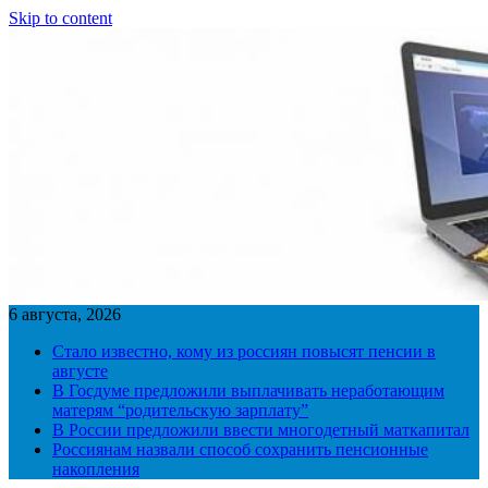
Skip to content
6 августа, 2026
Стало известно, кому из россиян повысят пенсии в
августе
В Госдуме предложили выплачивать неработающим
матерям “родительскую зарплату”
В России предложили ввести многодетный маткапитал
Россиянам назвали способ сохранить пенсионные
накопления