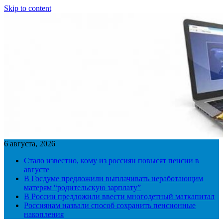
Skip to content
6 августа, 2026
Стало известно, кому из россиян повысят пенсии в
августе
В Госдуме предложили выплачивать неработающим
матерям “родительскую зарплату”
В России предложили ввести многодетный маткапитал
Россиянам назвали способ сохранить пенсионные
накопления