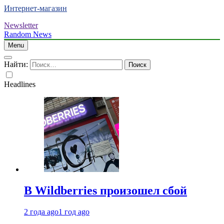
Интернет-магазин
Newsletter
Random News
Menu
Найти:
Headlines
В Wildberries произошел сбой
2 года ago
1 год ago