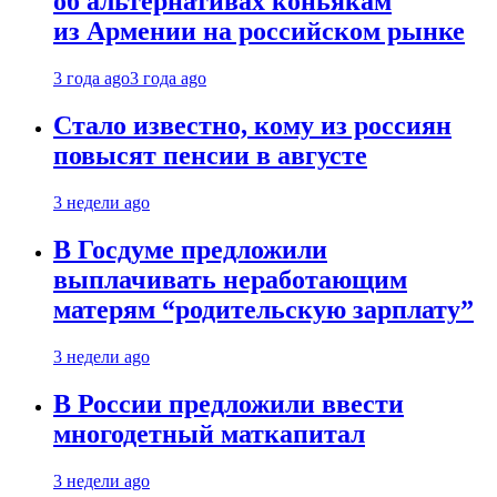
об альтернативах коньякам
из Армении на российском рынке
3 года ago
3 года ago
Стало известно, кому из россиян
повысят пенсии в августе
3 недели ago
В Госдуме предложили
выплачивать неработающим
матерям “родительскую зарплату”
3 недели ago
В России предложили ввести
многодетный маткапитал
3 недели ago