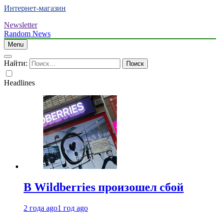
Интернет-магазин
Newsletter
Random News
Menu
Найти:
Headlines
В Wildberries произошел сбой
2 года ago
1 год ago