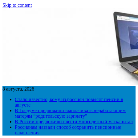
Skip to content
8 августа, 2026
Стало известно, кому из россиян повысят пенсии в
августе
В Госдуме предложили выплачивать неработающим
матерям “родительскую зарплату”
В России предложили ввести многодетный маткапитал
Россиянам назвали способ сохранить пенсионные
накопления