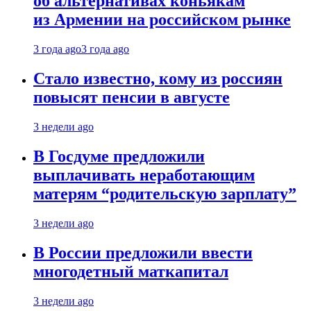
об альтернативах коньякам
из Армении на российском рынке
3 года ago
3 года ago
Стало известно, кому из россиян
повысят пенсии в августе
3 недели ago
В Госдуме предложили
выплачивать неработающим
матерям “родительскую зарплату”
3 недели ago
В России предложили ввести
многодетный маткапитал
3 недели ago