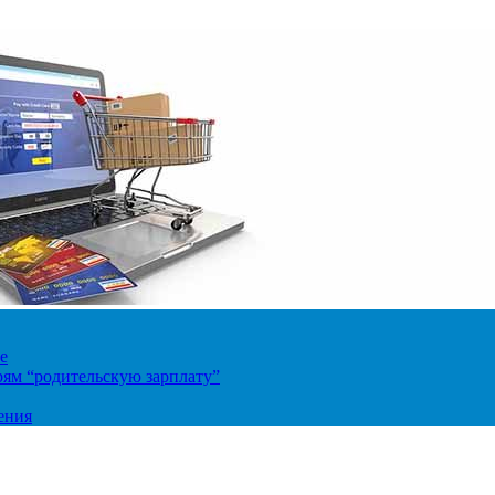
е
ям “родительскую зарплату”
ения