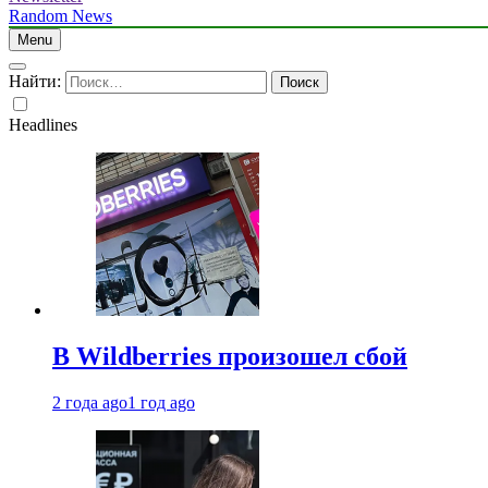
Random News
Menu
Найти:
Headlines
В Wildberries произошел сбой
2 года ago
1 год ago