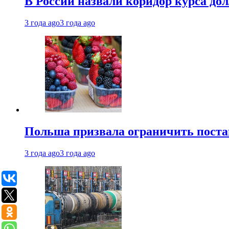
В России назвали коридор курса до
3 года ago
3 года ago
Польша призвала ограничить поста
3 года ago
3 года ago