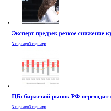
Эксперт предрек резкое снижение ку
3 года ago
3 года ago
ЦБ: биржевой рынок РФ переходит 
3 года ago
3 года ago