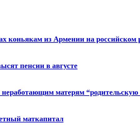
вах коньякам из Армении на российском
высят пенсии в августе
 неработающим матерям “родительскую 
детный маткапитал