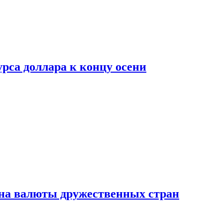
рса доллара к концу осени
на валюты дружественных стран