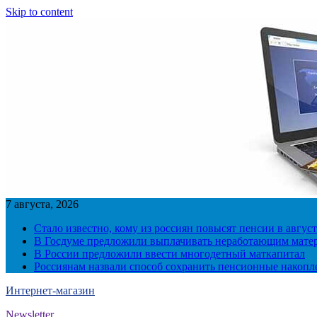
Skip to content
7 августа, 2026
Стало известно, кому из россиян повысят пенсии в август
В Госдуме предложили выплачивать неработающим матер
В России предложили ввести многодетный маткапитал
Россиянам назвали способ сохранить пенсионные накопл
Интернет-магазин
Newsletter