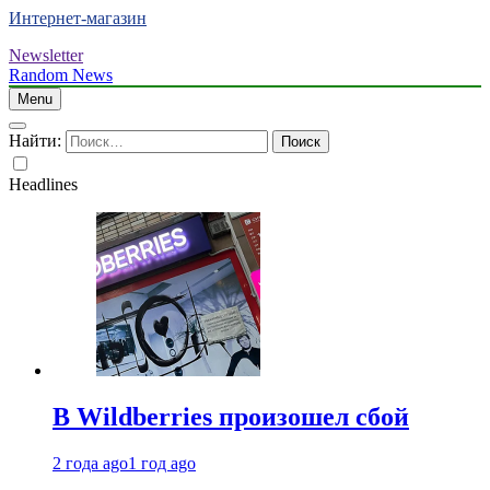
Интернет-магазин
Newsletter
Random News
Menu
Найти:
Headlines
В Wildberries произошел сбой
2 года ago
1 год ago