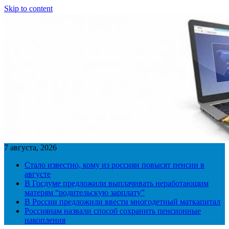
Skip to content
7 августа, 2026
Стало известно, кому из россиян повысят пенсии в
августе
В Госдуме предложили выплачивать неработающим
матерям “родительскую зарплату”
В России предложили ввести многодетный маткапитал
Россиянам назвали способ сохранить пенсионные
накопления