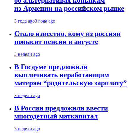
об альтернативах коньякам
из Армении на российском рынке
3 года ago
3 года ago
Стало известно, кому из россиян
повысят пенсии в августе
3 недели ago
В Госдуме предложили
выплачивать неработающим
матерям “родительскую зарплату”
3 недели ago
В России предложили ввести
многодетный маткапитал
3 недели ago