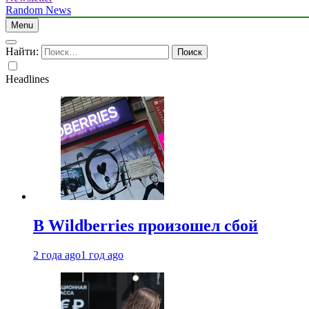
Random News
Menu
Найти:
Headlines
В Wildberries произошел сбой
2 года ago
1 год ago