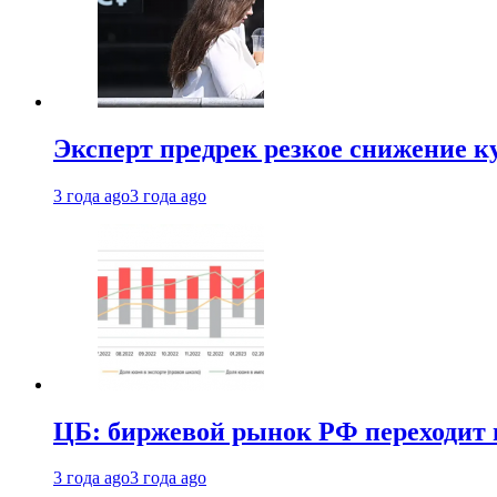
Эксперт предрек резкое снижение ку
3 года ago
3 года ago
ЦБ: биржевой рынок РФ переходит 
3 года ago
3 года ago