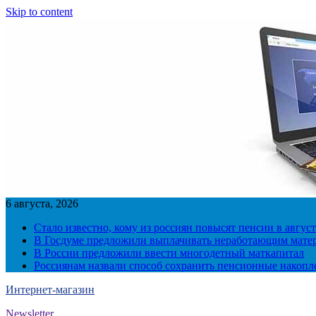
Skip to content
6 августа, 2026
Стало известно, кому из россиян повысят пенсии в август
В Госдуме предложили выплачивать неработающим матер
В России предложили ввести многодетный маткапитал
Россиянам назвали способ сохранить пенсионные накопл
Интернет-магазин
Newsletter