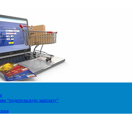
е
ям “родительскую зарплату”
ения