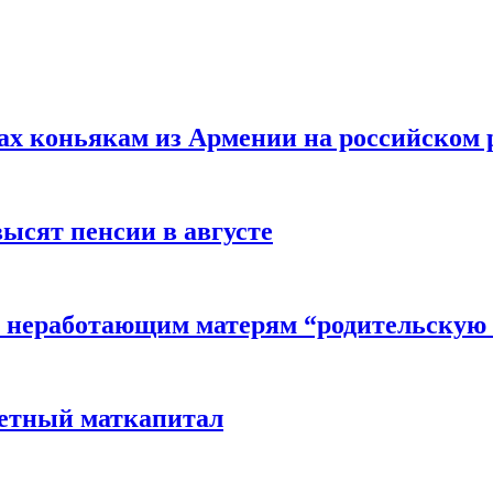
вах коньякам из Армении на российском
высят пенсии в августе
 неработающим матерям “родительскую 
детный маткапитал