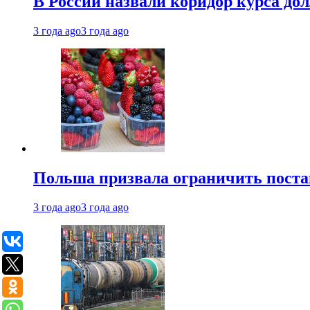
В России назвали коридор курса до
3 года ago
3 года ago
Польша призвала ограничить поста
3 года ago
3 года ago