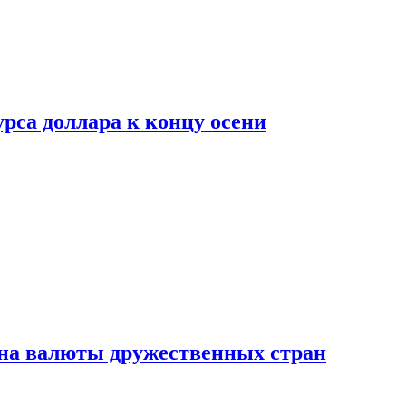
рса доллара к концу осени
на валюты дружественных стран