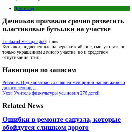
Дом и сад
Дачников призвали срочно развесить
пластиковые бутылки на участке
Lenta.ru
4 месяца ago
0
1 mins
Бутылки, подвешенные на веревке к яблоне, смогут стать не
только украшением дачного участка, но и средством
отпугивания птиц.
Навигация по записям
Previous:
Под кроватью со спящей женщиной нашли живого
дикого леопарда
Next:
Учитель физкультуры усыновил 276 детей
Related News
Ошибки в ремонте санузла, которые
обойдутся слишком дорого