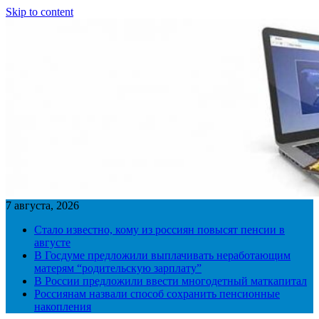
Skip to content
7 августа, 2026
Стало известно, кому из россиян повысят пенсии в
августе
В Госдуме предложили выплачивать неработающим
матерям “родительскую зарплату”
В России предложили ввести многодетный маткапитал
Россиянам назвали способ сохранить пенсионные
накопления