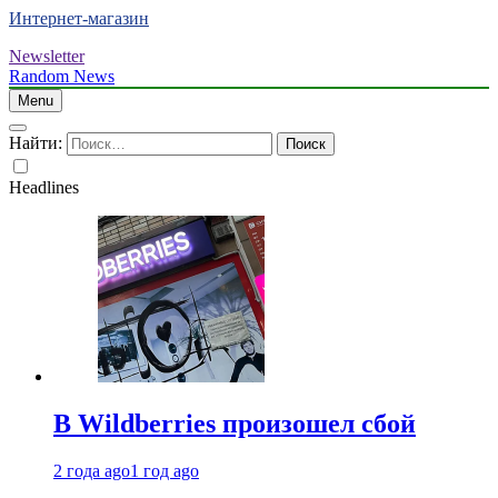
Интернет-магазин
Newsletter
Random News
Menu
Найти:
Headlines
В Wildberries произошел сбой
2 года ago
1 год ago