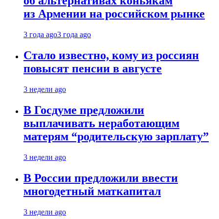
об альтернативах коньякам
из Армении на российском рынке
3 года ago
3 года ago
Стало известно, кому из россиян
повысят пенсии в августе
3 недели ago
В Госдуме предложили
выплачивать неработающим
матерям “родительскую зарплату”
3 недели ago
В России предложили ввести
многодетный маткапитал
3 недели ago