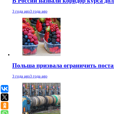
В России назвали коридор курса до
3 года ago
3 года ago
Польша призвала ограничить поста
3 года ago
3 года ago