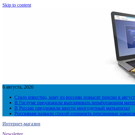
Skip to content
6 августа, 2026
Стало известно, кому из россиян повысят пенсии в август
В Госдуме предложили выплачивать неработающим матер
В России предложили ввести многодетный маткапитал
Россиянам назвали способ сохранить пенсионные накопл
Интернет-магазин
Newsletter