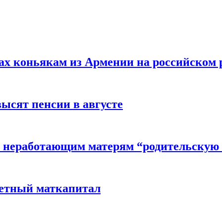
вах коньякам из Армении на российском
высят пенсии в августе
 неработающим матерям “родительскую 
детный маткапитал