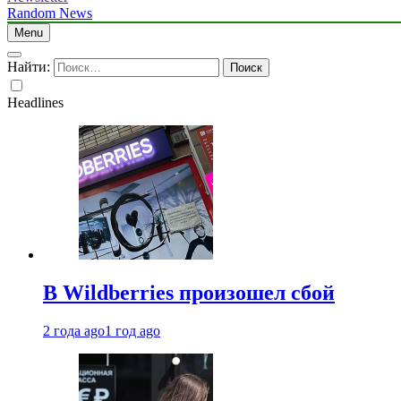
Random News
Menu
Найти:
Headlines
В Wildberries произошел сбой
2 года ago
1 год ago