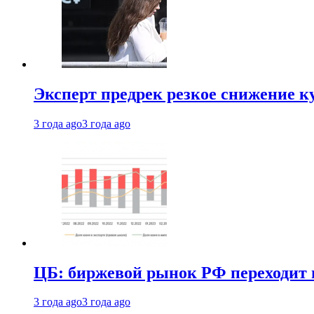
Эксперт предрек резкое снижение ку
3 года ago
3 года ago
ЦБ: биржевой рынок РФ переходит 
3 года ago
3 года ago