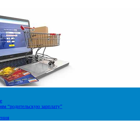
е
ям “родительскую зарплату”
ения