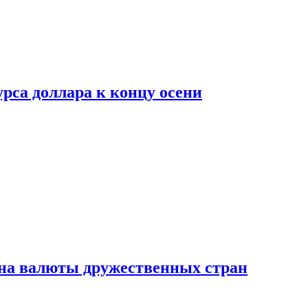
рса доллара к концу осени
на валюты дружественных стран