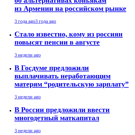
об альтернативах коньякам
из Армении на российском рынке
3 года ago
3 года ago
Стало известно, кому из россиян
повысят пенсии в августе
3 недели ago
В Госдуме предложили
выплачивать неработающим
матерям “родительскую зарплату”
3 недели ago
В России предложили ввести
многодетный маткапитал
3 недели ago