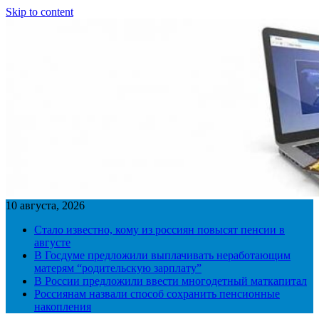
Skip to content
10 августа, 2026
Стало известно, кому из россиян повысят пенсии в
августе
В Госдуме предложили выплачивать неработающим
матерям “родительскую зарплату”
В России предложили ввести многодетный маткапитал
Россиянам назвали способ сохранить пенсионные
накопления