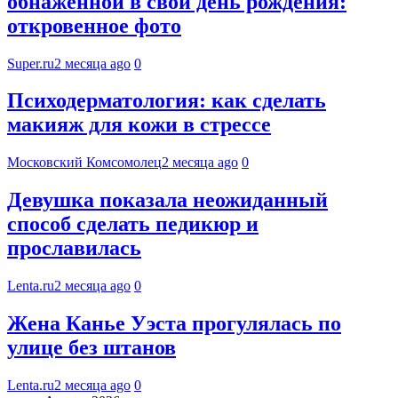
обнажённой в свой день рождения:
откровенное фото
Super.ru
2 месяца ago
0
Психодерматология: как сделать
макияж для кожи в стрессе
Московский Комсомолец
2 месяца ago
0
Девушка показала неожиданный
способ сделать педикюр и
прославилась
Lenta.ru
2 месяца ago
0
Жена Канье Уэста прогулялась по
улице без штанов
Lenta.ru
2 месяца ago
0