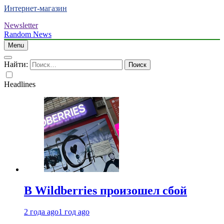
Интернет-магазин
Newsletter
Random News
Menu
Найти:
Headlines
В Wildberries произошел сбой
2 года ago
1 год ago