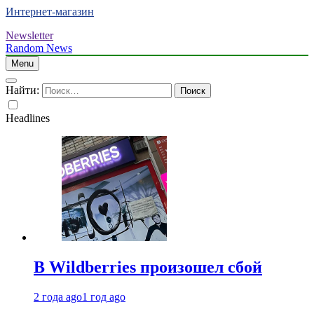
Интернет-магазин
Newsletter
Random News
Menu
Найти:
Headlines
В Wildberries произошел сбой
2 года ago
1 год ago