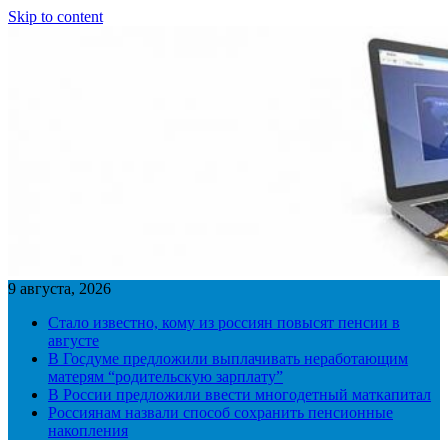
Skip to content
9 августа, 2026
Стало известно, кому из россиян повысят пенсии в
августе
В Госдуме предложили выплачивать неработающим
матерям “родительскую зарплату”
В России предложили ввести многодетный маткапитал
Россиянам назвали способ сохранить пенсионные
накопления