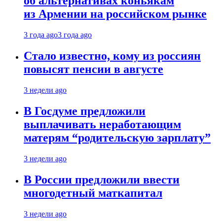
об альтернативах коньякам
из Армении на российском рынке
3 года ago
3 года ago
Стало известно, кому из россиян
повысят пенсии в августе
3 недели ago
В Госдуме предложили
выплачивать неработающим
матерям “родительскую зарплату”
3 недели ago
В России предложили ввести
многодетный маткапитал
3 недели ago