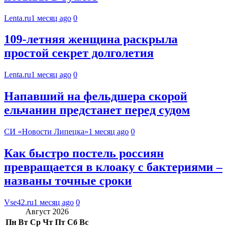
Lenta.ru
1 месяц ago
0
109-летняя женщина раскрыла
простой секрет долголетия
Lenta.ru
1 месяц ago
0
Напавший на фельдшера скорой
ельчанин предстанет перед судом
СИ «Новости Липецка»
1 месяц ago
0
Как быстро постель россиян
превращается в клоаку с бактериями –
названы точные сроки
Vse42.ru
1 месяц ago
0
Август 2026
Пн
Вт
Ср
Чт
Пт
Сб
Вс