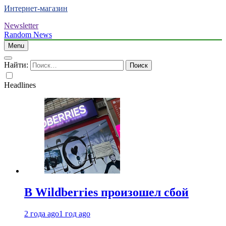
Интернет-магазин
Newsletter
Random News
Menu
Найти:
Headlines
В Wildberries произошел сбой
2 года ago
1 год ago