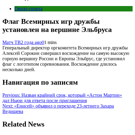
Около спорта
Флаг Всемирных игр дружбы
установлен на вершине Эльбруса
Матч ТВ
2 года ago
0
1 mins
Генеральный директор оргкомитета Всемирных игр дружбы
Алексей Сорокин совершил восхождение на самую высокую
горную вершину России и Европы Эльбрус, где установил
флаг с логотипом соревнования. Восхождение длилось
несколько дней.
Навигация по записям
Previous:
Назван крайний срок, который «Астон Мартин»
дал Ньюи для ответа после приглашения
Next:
«Енисей» объявил о переходе 23-летнего Захара
Ведищева
Related News