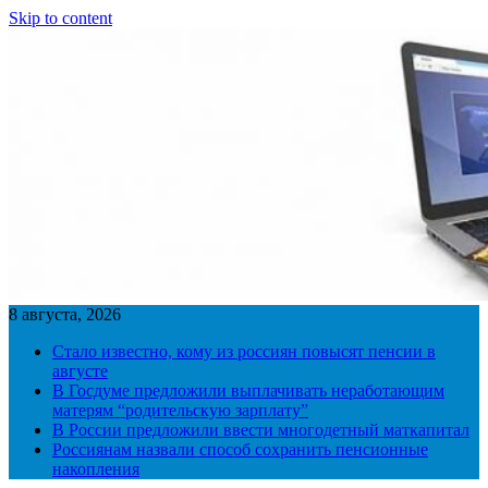
Skip to content
8 августа, 2026
Стало известно, кому из россиян повысят пенсии в
августе
В Госдуме предложили выплачивать неработающим
матерям “родительскую зарплату”
В России предложили ввести многодетный маткапитал
Россиянам назвали способ сохранить пенсионные
накопления