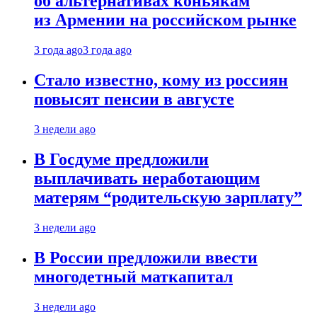
об альтернативах коньякам
из Армении на российском рынке
3 года ago
3 года ago
Стало известно, кому из россиян
повысят пенсии в августе
3 недели ago
В Госдуме предложили
выплачивать неработающим
матерям “родительскую зарплату”
3 недели ago
В России предложили ввести
многодетный маткапитал
3 недели ago