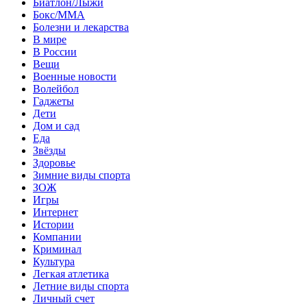
Биатлон/Лыжи
Бокс/MMA
Болезни и лекарства
В мире
В России
Вещи
Военные новости
Волейбол
Гаджеты
Дети
Дом и сад
Еда
Звёзды
Здоровье
Зимние виды спорта
ЗОЖ
Игры
Интернет
Истории
Компании
Криминал
Культура
Легкая атлетика
Летние виды спорта
Личный счет