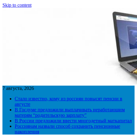
Skip to content
7 августа, 2026
Стало известно, кому из россиян повысят пенсии в
августе
В Госдуме предложили выплачивать неработающим
матерям “родительскую зарплату”
В России предложили ввести многодетный маткапитал
Россиянам назвали способ сохранить пенсионные
накопления