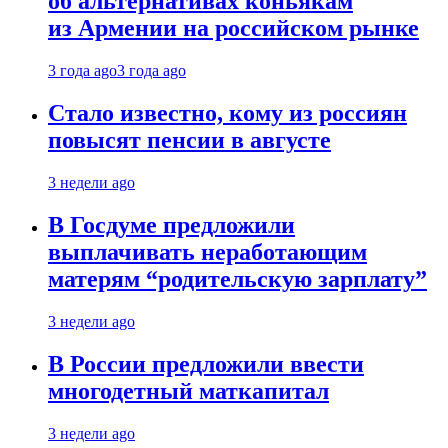
об альтернативах коньякам
из Армении на российском рынке
3 года ago
3 года ago
Стало известно, кому из россиян
повысят пенсии в августе
3 недели ago
В Госдуме предложили
выплачивать неработающим
матерям “родительскую зарплату”
3 недели ago
В России предложили ввести
многодетный маткапитал
3 недели ago