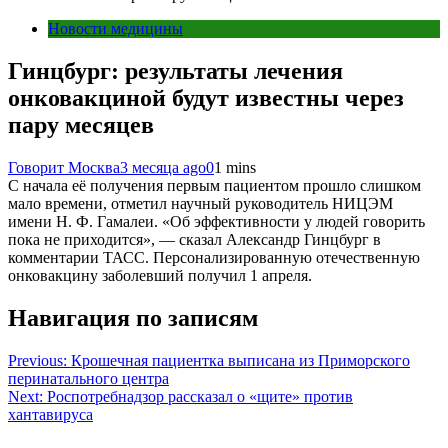
Новости медицины
Гинцбург: результаты лечения
онковакциной будут известны через
пару месяцев
Говорит Москва
3 месяца ago
0
1 mins
С начала её получения первым пациентом прошло слишком
мало времени, отметил научный руководитель НИЦЭМ
имени Н. Ф. Гамалеи. «Об эффективности у людей говорить
пока не приходится», — сказал Александр Гинцбург в
комментарии ТАСС. Персонализированную отечественную
онковакцину заболевший получил 1 апреля.
Навигация по записям
Previous:
Крошечная пациентка выписана из Приморского
перинатального центра
Next:
Роспотребнадзор рассказал о «щите» против
хантавируса