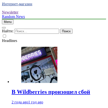
Интернет-магазин
Newsletter
Random News
Menu
Найти:
Headlines
В Wildberries произошел сбой
2 года ago
1 год ago