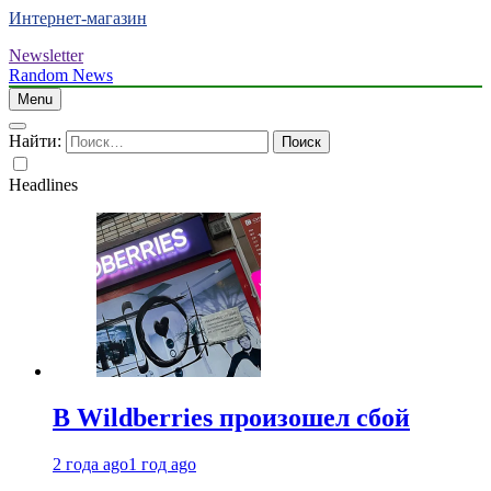
Интернет-магазин
Newsletter
Random News
Menu
Найти:
Headlines
В Wildberries произошел сбой
2 года ago
1 год ago