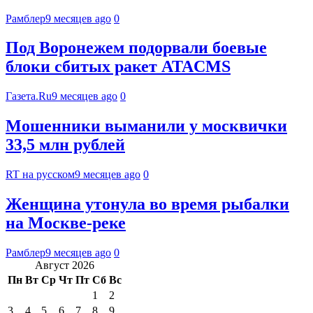
Рамблер
9 месяцев ago
0
Под Воронежем подорвали боевые
блоки сбитых ракет ATACMS
Газета.Ru
9 месяцев ago
0
Мошенники выманили у москвички
33,5 млн рублей
RT на русском
9 месяцев ago
0
Женщина утонула во время рыбалки
на Москве-реке
Рамблер
9 месяцев ago
0
Август 2026
Пн
Вт
Ср
Чт
Пт
Сб
Вс
1
2
3
4
5
6
7
8
9