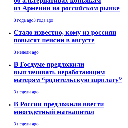
об альтернативах коньякам
из Армении на российском рынке
3 года ago
3 года ago
Стало известно, кому из россиян
повысят пенсии в августе
3 недели ago
В Госдуме предложили
выплачивать неработающим
матерям “родительскую зарплату”
3 недели ago
В России предложили ввести
многодетный маткапитал
3 недели ago