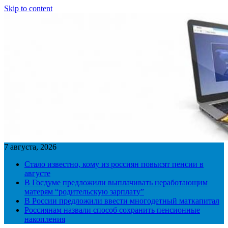
Skip to content
7 августа, 2026
Стало известно, кому из россиян повысят пенсии в
августе
В Госдуме предложили выплачивать неработающим
матерям “родительскую зарплату”
В России предложили ввести многодетный маткапитал
Россиянам назвали способ сохранить пенсионные
накопления