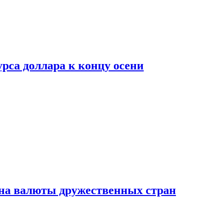
рса доллара к концу осени
на валюты дружественных стран