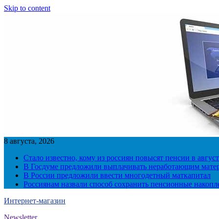
Skip to content
8 августа, 2026
Стало известно, кому из россиян повысят пенсии в август
В Госдуме предложили выплачивать неработающим матер
В России предложили ввести многодетный маткапитал
Россиянам назвали способ сохранить пенсионные накопл
Интернет-магазин
Newsletter