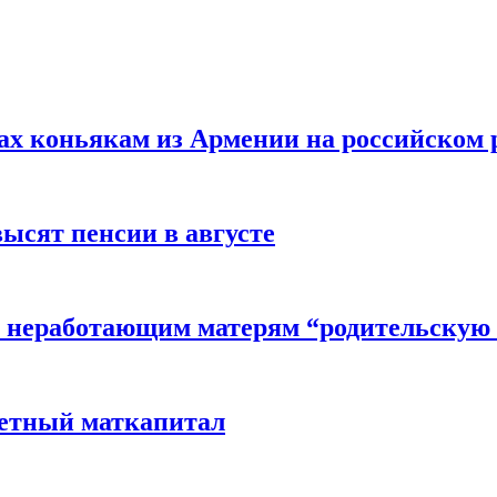
вах коньякам из Армении на российском
высят пенсии в августе
 неработающим матерям “родительскую 
детный маткапитал