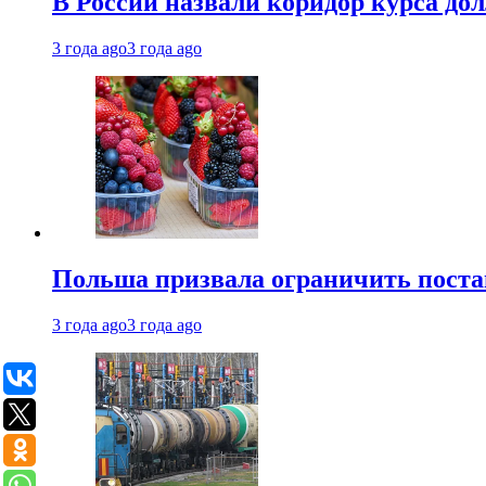
В России назвали коридор курса до
3 года ago
3 года ago
Польша призвала ограничить поста
3 года ago
3 года ago