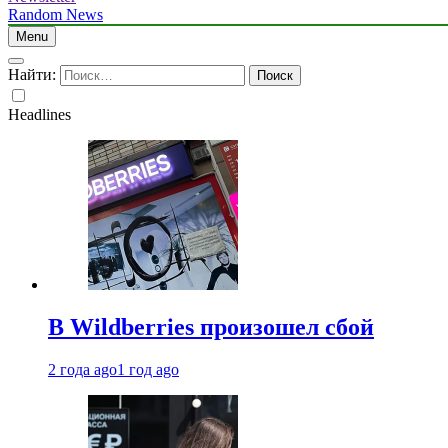
Random News
Menu
Найти:
Headlines
В Wildberries произошел сбой
2 года ago
1 год ago