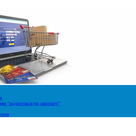
е
ям “родительскую зарплату”
ения