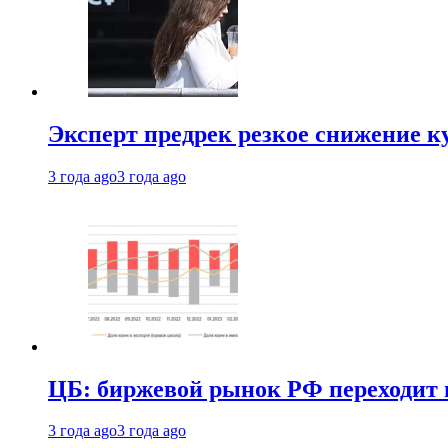
Эксперт предрек резкое снижение ку
3 года ago
3 года ago
ЦБ: биржевой рынок РФ переходит 
3 года ago
3 года ago