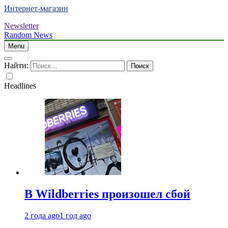
Интернет-магазин
Newsletter
Random News
Menu
Найти:
Headlines
В Wildberries произошел сбой
2 года ago
1 год ago