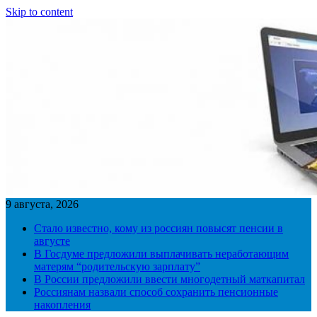
Skip to content
9 августа, 2026
Стало известно, кому из россиян повысят пенсии в
августе
В Госдуме предложили выплачивать неработающим
матерям “родительскую зарплату”
В России предложили ввести многодетный маткапитал
Россиянам назвали способ сохранить пенсионные
накопления