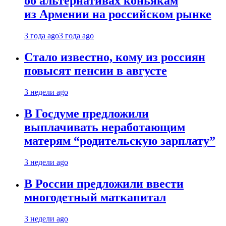
об альтернативах коньякам
из Армении на российском рынке
3 года ago
3 года ago
Стало известно, кому из россиян
повысят пенсии в августе
3 недели ago
В Госдуме предложили
выплачивать неработающим
матерям “родительскую зарплату”
3 недели ago
В России предложили ввести
многодетный маткапитал
3 недели ago