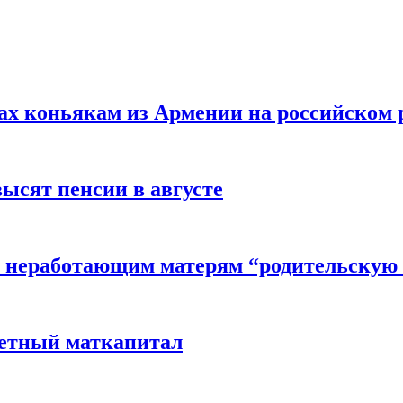
вах коньякам из Армении на российском
высят пенсии в августе
 неработающим матерям “родительскую 
детный маткапитал