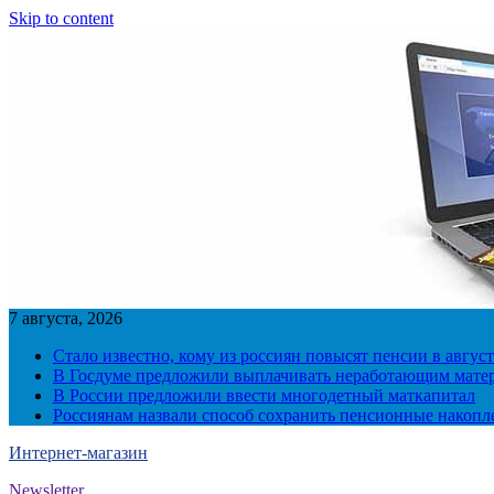
Skip to content
7 августа, 2026
Стало известно, кому из россиян повысят пенсии в август
В Госдуме предложили выплачивать неработающим матер
В России предложили ввести многодетный маткапитал
Россиянам назвали способ сохранить пенсионные накопл
Интернет-магазин
Newsletter