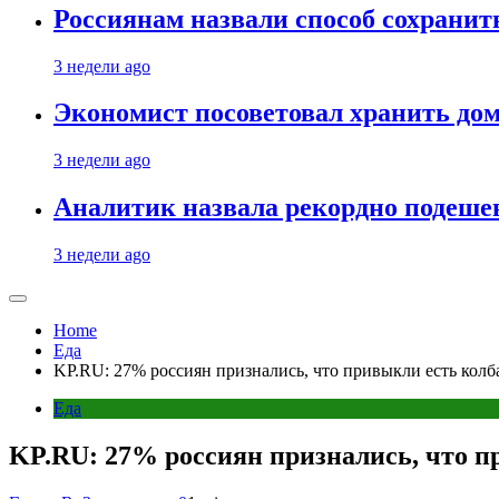
Россиянам назвали способ сохрани
3 недели ago
Экономист посоветовал хранить дом
3 недели ago
Аналитик назвала рекордно подеше
3 недели ago
Home
Еда
KP.RU: 27% россиян признались, что привыкли есть колб
Еда
KP.RU: 27% россиян признались, что п