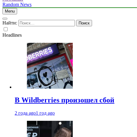
Random News
Menu
Найти:
Headlines
В Wildberries произошел сбой
2 года ago
1 год ago