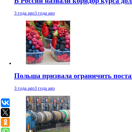
В России назвали коридор курса до
3 года ago
3 года ago
Польша призвала ограничить поста
3 года ago
3 года ago