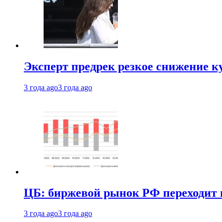
Эксперт предрек резкое снижение ку
3 года ago
3 года ago
ЦБ: биржевой рынок РФ переходит 
3 года ago
3 года ago