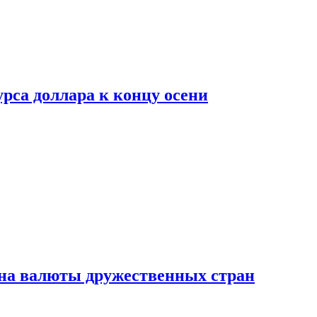
рса доллара к концу осени
на валюты дружественных стран