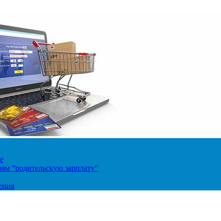
е
ям “родительскую зарплату”
ения