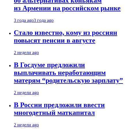
об альтернативах коньякам
из Армении на российском рынке
3 года ago
3 года ago
Стало известно, кому из россиян
повысят пенсии в августе
2 недели ago
В Госдуме предложили
выплачивать неработающим
матерям “родительскую зарплату”
2 недели ago
В России предложили ввести
многодетный маткапитал
2 недели ago