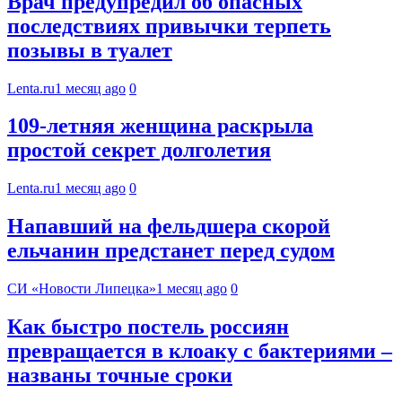
Врач предупредил об опасных
последствиях привычки терпеть
позывы в туалет
Lenta.ru
1 месяц ago
0
109-летняя женщина раскрыла
простой секрет долголетия
Lenta.ru
1 месяц ago
0
Напавший на фельдшера скорой
ельчанин предстанет перед судом
СИ «Новости Липецка»
1 месяц ago
0
Как быстро постель россиян
превращается в клоаку с бактериями –
названы точные сроки