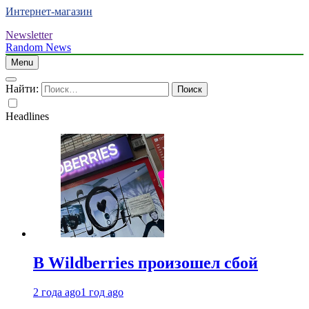
Интернет-магазин
Newsletter
Random News
Menu
Найти:
Headlines
В Wildberries произошел сбой
2 года ago
1 год ago