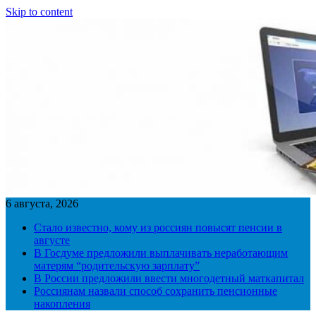
Skip to content
6 августа, 2026
Стало известно, кому из россиян повысят пенсии в
августе
В Госдуме предложили выплачивать неработающим
матерям “родительскую зарплату”
В России предложили ввести многодетный маткапитал
Россиянам назвали способ сохранить пенсионные
накопления