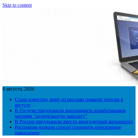
Skip to content
6 августа, 2026
Стало известно, кому из россиян повысят пенсии в
августе
В Госдуме предложили выплачивать неработающим
матерям “родительскую зарплату”
В России предложили ввести многодетный маткапитал
Россиянам назвали способ сохранить пенсионные
накопления