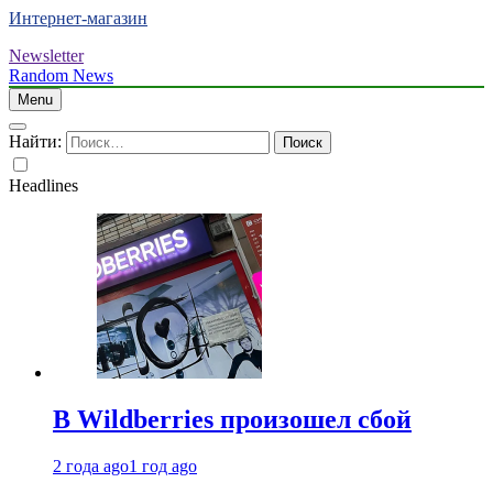
Интернет-магазин
Newsletter
Random News
Menu
Найти:
Headlines
В Wildberries произошел сбой
2 года ago
1 год ago