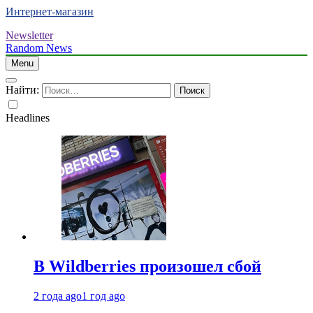
Интернет-магазин
Newsletter
Random News
Menu
Найти:
Headlines
В Wildberries произошел сбой
2 года ago
1 год ago