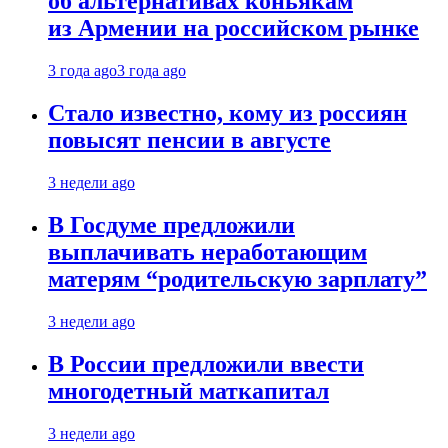
об альтернативах коньякам
из Армении на российском рынке
3 года ago
3 года ago
Стало известно, кому из россиян
повысят пенсии в августе
3 недели ago
В Госдуме предложили
выплачивать неработающим
матерям “родительскую зарплату”
3 недели ago
В России предложили ввести
многодетный маткапитал
3 недели ago