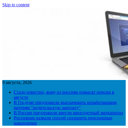
Skip to content
9 августа, 2026
Стало известно, кому из россиян повысят пенсии в
августе
В Госдуме предложили выплачивать неработающим
матерям “родительскую зарплату”
В России предложили ввести многодетный маткапитал
Россиянам назвали способ сохранить пенсионные
накопления