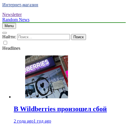
Интернет-магазин
Newsletter
Random News
Menu
Найти:
Headlines
В Wildberries произошел сбой
2 года ago
1 год ago