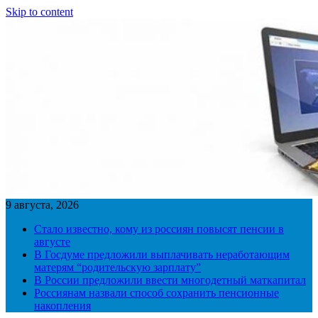
Skip to content
9 августа, 2026
Стало известно, кому из россиян повысят пенсии в
августе
В Госдуме предложили выплачивать неработающим
матерям “родительскую зарплату”
В России предложили ввести многодетный маткапитал
Россиянам назвали способ сохранить пенсионные
накопления