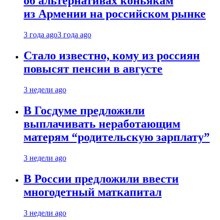
об альтернативах коньякам
из Армении на российском рынке
3 года ago
3 года ago
Стало известно, кому из россиян
повысят пенсии в августе
3 недели ago
В Госдуме предложили
выплачивать неработающим
матерям “родительскую зарплату”
3 недели ago
В России предложили ввести
многодетный маткапитал
3 недели ago