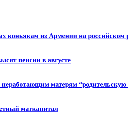
вах коньякам из Армении на российском
высят пенсии в августе
 неработающим матерям “родительскую 
детный маткапитал