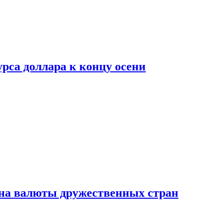
рса доллара к концу осени
на валюты дружественных стран