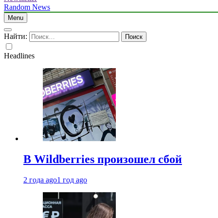
Random News
Menu
Найти:
Headlines
В Wildberries произошел сбой
2 года ago
1 год ago