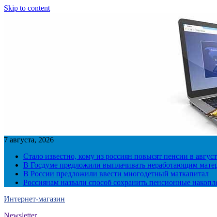
Skip to content
7 августа, 2026
Стало известно, кому из россиян повысят пенсии в август
В Госдуме предложили выплачивать неработающим матер
В России предложили ввести многодетный маткапитал
Россиянам назвали способ сохранить пенсионные накопл
Интернет-магазин
Newsletter