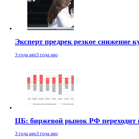
Эксперт предрек резкое снижение ку
3 года ago
3 года ago
ЦБ: биржевой рынок РФ переходит 
3 года ago
3 года ago