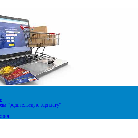
е
ям “родительскую зарплату”
ения