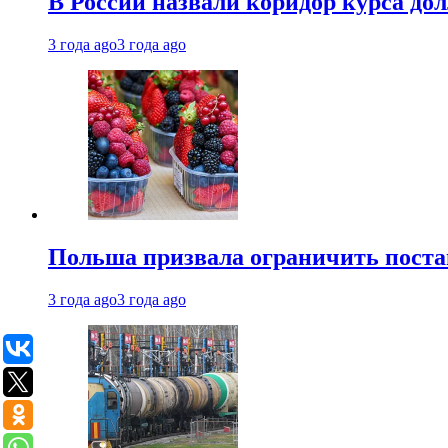
В России назвали коридор курса до
3 года ago
3 года ago
Польша призвала ограничить поста
3 года ago
3 года ago