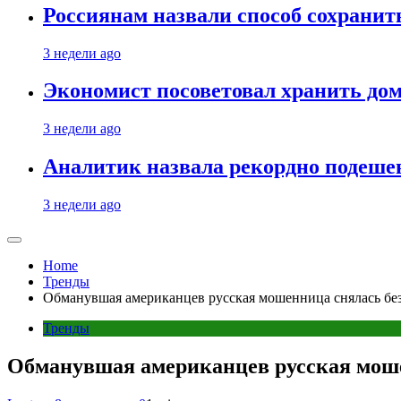
Россиянам назвали способ сохрани
3 недели ago
Экономист посоветовал хранить дом
3 недели ago
Аналитик назвала рекордно подеше
3 недели ago
Home
Тренды
Обманувшая американцев русская мошенница снялась без
Тренды
Обманувшая американцев русская моше