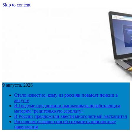
Skip to content
9 августа, 2026
Стало известно, кому из россиян повысят пенсии в
августе
В Госдуме предложили выплачивать неработающим
матерям “родительскую зарплату”
В России предложили ввести многодетный маткапитал
Россиянам назвали способ сохранить пенсионные
накопления