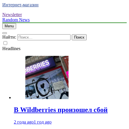
Интернет-магазин
Newsletter
Random News
Menu
Найти:
Headlines
В Wildberries произошел сбой
2 года ago
1 год ago