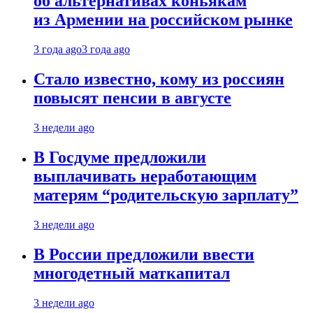
об альтернативах коньякам
из Армении на российском рынке
3 года ago
3 года ago
Стало известно, кому из россиян
повысят пенсии в августе
3 недели ago
В Госдуме предложили
выплачивать неработающим
матерям “родительскую зарплату”
3 недели ago
В России предложили ввести
многодетный маткапитал
3 недели ago