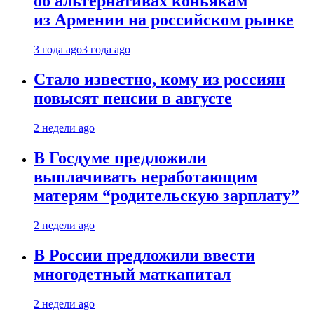
об альтернативах коньякам
из Армении на российском рынке
3 года ago
3 года ago
Стало известно, кому из россиян
повысят пенсии в августе
2 недели ago
В Госдуме предложили
выплачивать неработающим
матерям “родительскую зарплату”
2 недели ago
В России предложили ввести
многодетный маткапитал
2 недели ago