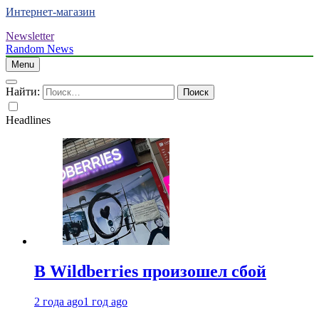
Интернет-магазин
Newsletter
Random News
Menu
Найти:
Headlines
В Wildberries произошел сбой
2 года ago
1 год ago