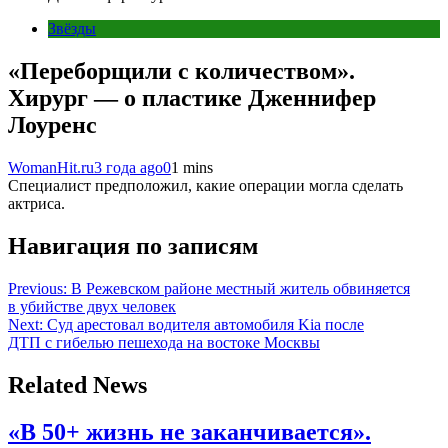
Звёзды
«Переборщили с количеством».
Хирург — о пластике Дженнифер
Лоуренс
WomanHit.ru
3 года ago
0
1 mins
Специалист предположил, какие операции могла сделать
актриса.
Навигация по записям
Previous:
В Режевском районе местный житель обвиняется
в убийстве двух человек
Next:
Суд арестовал водителя автомобиля Kia после
ДТП с гибелью пешехода на востоке Москвы
Related News
«В 50+ жизнь не заканчивается».