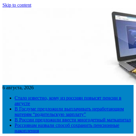
Skip to content
6 августа, 2026
Стало известно, кому из россиян повысят пенсии в
августе
В Госдуме предложили выплачивать неработающим
матерям “родительскую зарплату”
В России предложили ввести многодетный маткапитал
Россиянам назвали способ сохранить пенсионные
накопления