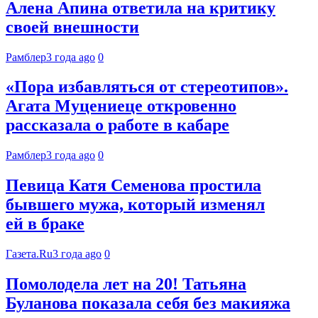
Алена Апина ответила на критику
своей внешности
Рамблер
3 года ago
0
«Пора избавляться от стереотипов».
Агата Муцениеце откровенно
рассказала о работе в кабаре
Рамблер
3 года ago
0
Певица Катя Семенова простила
бывшего мужа, который изменял
ей в браке
Газета.Ru
3 года ago
0
Помолодела лет на 20! Татьяна
Буланова показала себя без макияжа