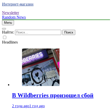
Интернет-магазин
Newsletter
Random News
Menu
Найти:
Headlines
В Wildberries произошел сбой
2 года ago
1 год ago