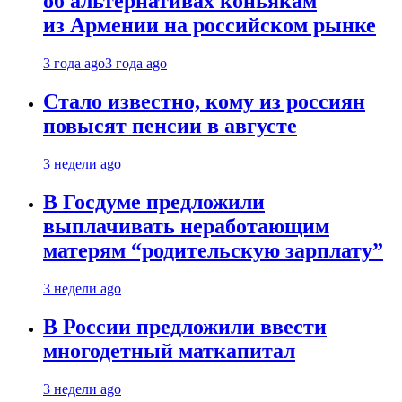
об альтернативах коньякам
из Армении на российском рынке
3 года ago
3 года ago
Стало известно, кому из россиян
повысят пенсии в августе
3 недели ago
В Госдуме предложили
выплачивать неработающим
матерям “родительскую зарплату”
3 недели ago
В России предложили ввести
многодетный маткапитал
3 недели ago