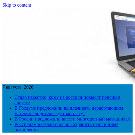
Skip to content
7 августа, 2026
Стало известно, кому из россиян повысят пенсии в
августе
В Госдуме предложили выплачивать неработающим
матерям “родительскую зарплату”
В России предложили ввести многодетный маткапитал
Россиянам назвали способ сохранить пенсионные
накопления