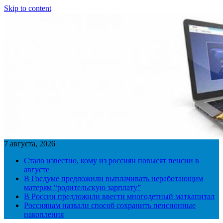
Skip to content
7 августа, 2026
Стало известно, кому из россиян повысят пенсии в
августе
В Госдуме предложили выплачивать неработающим
матерям “родительскую зарплату”
В России предложили ввести многодетный маткапитал
Россиянам назвали способ сохранить пенсионные
накопления