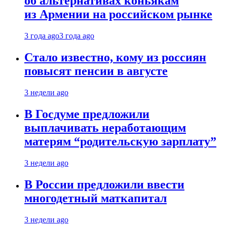
об альтернативах коньякам
из Армении на российском рынке
3 года ago
3 года ago
Стало известно, кому из россиян
повысят пенсии в августе
3 недели ago
В Госдуме предложили
выплачивать неработающим
матерям “родительскую зарплату”
3 недели ago
В России предложили ввести
многодетный маткапитал
3 недели ago