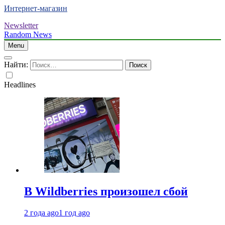
Интернет-магазин
Newsletter
Random News
Menu
Найти:
Headlines
В Wildberries произошел сбой
2 года ago
1 год ago