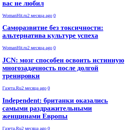
вас не любил
WomanHit.ru
2 месяца ago
0
Саморазвитие без токсичности:
альтернатива культуре успеха
WomanHit.ru
2 месяца ago
0
JCN: мозг способен освоить истинную
многозадачность после долгой
тренировки
Газета.Ru
2 месяца ago
0
Independent: британки оказались
самыми раздражительными
женщинами Европы
Газета.Ru
2 месяца ago
0