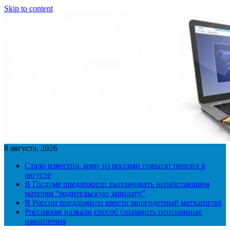
Skip to content
8 августа, 2026
Стало известно, кому из россиян повысят пенсии в
августе
В Госдуме предложили выплачивать неработающим
матерям “родительскую зарплату”
В России предложили ввести многодетный маткапитал
Россиянам назвали способ сохранить пенсионные
накопления