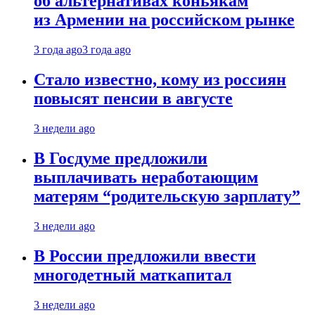
об альтернативах коньякам
из Армении на российском рынке
3 года ago
3 года ago
Стало известно, кому из россиян
повысят пенсии в августе
3 недели ago
В Госдуме предложили
выплачивать неработающим
матерям “родительскую зарплату”
3 недели ago
В России предложили ввести
многодетный маткапитал
3 недели ago