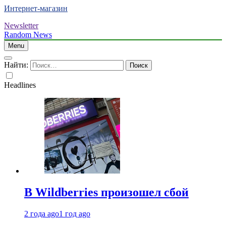
Интернет-магазин
Newsletter
Random News
Menu
Найти:
Headlines
В Wildberries произошел сбой
2 года ago
1 год ago