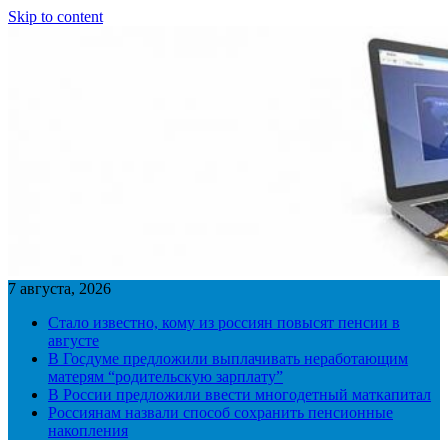
Skip to content
7 августа, 2026
Стало известно, кому из россиян повысят пенсии в
августе
В Госдуме предложили выплачивать неработающим
матерям “родительскую зарплату”
В России предложили ввести многодетный маткапитал
Россиянам назвали способ сохранить пенсионные
накопления