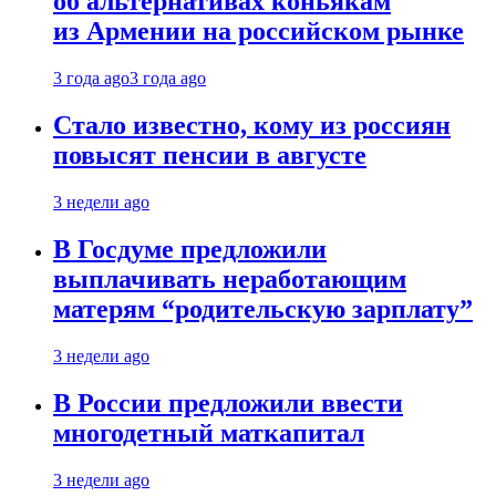
об альтернативах коньякам
из Армении на российском рынке
3 года ago
3 года ago
Стало известно, кому из россиян
повысят пенсии в августе
3 недели ago
В Госдуме предложили
выплачивать неработающим
матерям “родительскую зарплату”
3 недели ago
В России предложили ввести
многодетный маткапитал
3 недели ago