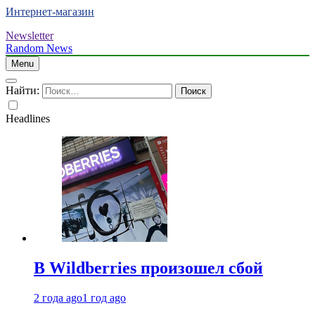
Интернет-магазин
Newsletter
Random News
Menu
Найти:
Headlines
В Wildberries произошел сбой
2 года ago
1 год ago