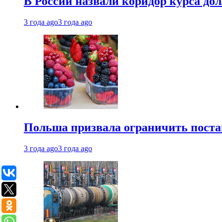
В России назвали коридор курса до
3 года ago
3 года ago
Польша призвала ограничить поста
3 года ago
3 года ago