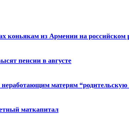
вах коньякам из Армении на российском
высят пенсии в августе
 неработающим матерям “родительскую 
детный маткапитал