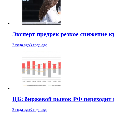
Эксперт предрек резкое снижение ку
3 года ago
3 года ago
ЦБ: биржевой рынок РФ переходит 
3 года ago
3 года ago