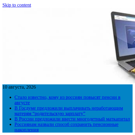
Skip to content
10 августа, 2026
Стало известно, кому из россиян повысят пенсии в
августе
В Госдуме предложили выплачивать неработающим
матерям “родительскую зарплату”
В России предложили ввести многодетный маткапитал
Россиянам назвали способ сохранить пенсионные
накопления