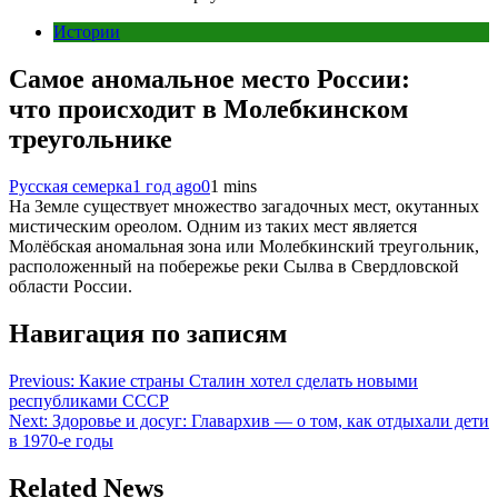
Истории
Самое аномальное место России:
что происходит в Молебкинском
треугольнике
Русская семерка
1 год ago
0
1 mins
На Земле существует множество загадочных мест, окутанных
мистическим ореолом. Одним из таких мест является
Молёбская аномальная зона или Молебкинский треугольник,
расположенный на побережье реки Сылва в Свердловской
области России.
Навигация по записям
Previous:
Какие страны Сталин хотел сделать новыми
республиками СССР
Next:
Здоровье и досуг: Главархив — о том, как отдыхали дети
в 1970-е годы
Related News