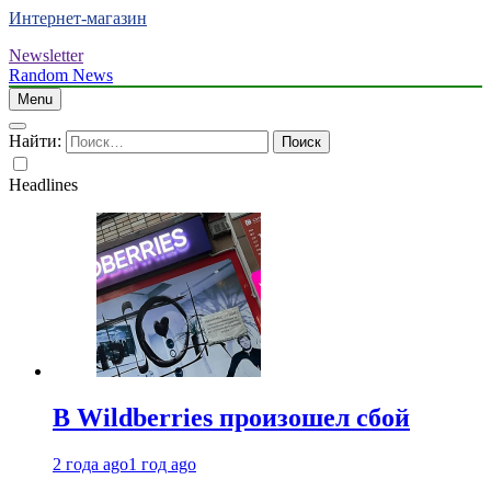
Интернет-магазин
Newsletter
Random News
Menu
Найти:
Headlines
В Wildberries произошел сбой
2 года ago
1 год ago