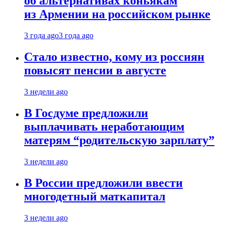
об альтернативах коньякам
из Армении на российском рынке
3 года ago
3 года ago
Стало известно, кому из россиян
повысят пенсии в августе
3 недели ago
В Госдуме предложили
выплачивать неработающим
матерям “родительскую зарплату”
3 недели ago
В России предложили ввести
многодетный маткапитал
3 недели ago