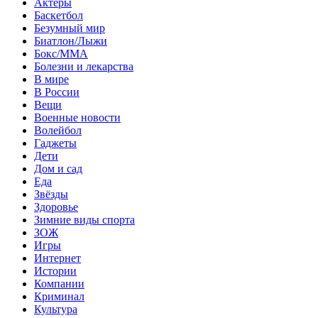
Актеры
Баскетбол
Безумный мир
Биатлон/Лыжи
Бокс/MMA
Болезни и лекарства
В мире
В России
Вещи
Военные новости
Волейбол
Гаджеты
Дети
Дом и сад
Еда
Звёзды
Здоровье
Зимние виды спорта
ЗОЖ
Игры
Интернет
Истории
Компании
Криминал
Культура