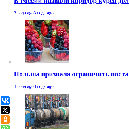
В России назвали коридор курса до
3 года ago
3 года ago
Польша призвала ограничить поста
3 года ago
3 года ago