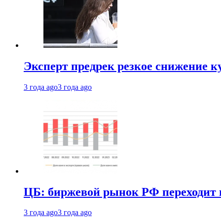
Эксперт предрек резкое снижение ку
3 года ago
3 года ago
ЦБ: биржевой рынок РФ переходит 
3 года ago
3 года ago