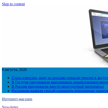
Skip to content
6 августа, 2026
Стало известно, кому из россиян повысят пенсии в август
В Госдуме предложили выплачивать неработающим матер
В России предложили ввести многодетный маткапитал
Россиянам назвали способ сохранить пенсионные накопл
Интернет-магазин
Newsletter