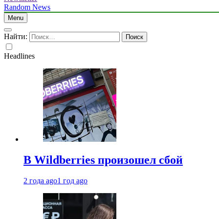
Random News
Menu
Найти:
Headlines
В Wildberries произошел сбой
2 года ago
1 год ago