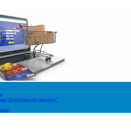
е
ям “родительскую зарплату”
ения