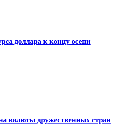
рса доллара к концу осени
на валюты дружественных стран