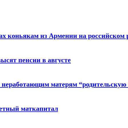
вах коньякам из Армении на российском
высят пенсии в августе
 неработающим матерям “родительскую 
детный маткапитал