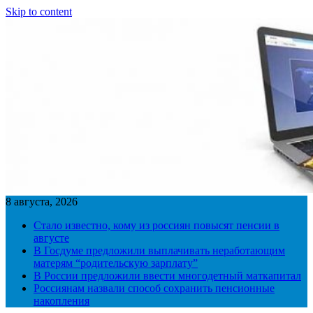
Skip to content
8 августа, 2026
Стало известно, кому из россиян повысят пенсии в
августе
В Госдуме предложили выплачивать неработающим
матерям “родительскую зарплату”
В России предложили ввести многодетный маткапитал
Россиянам назвали способ сохранить пенсионные
накопления