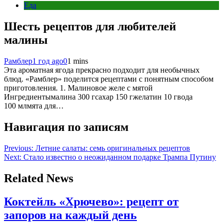
Еда
Шесть рецептов для любителей
малины
Рамблер
1 год ago
0
1 mins
Эта ароматная ягода прекрасно подходит для необычных
блюд. «‎Рамблер» поделится рецептами с понятным способом
приготовления. 1. Малиновое желе с мятой
Ингредиентымалина 300 гсахар 150 гжелатин 10 гвода
100 млмята для…
Навигация по записям
Previous:
Летние салаты: семь оригинальных рецептов
Next:
Стало известно о неожиданном подарке Трампа Путину
Related News
Коктейль «‎Хрючево»: рецепт от
запоров на каждый день