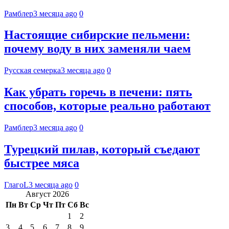
Рамблер
3 месяца ago
0
Настоящие сибирские пельмени:
почему воду в них заменяли чаем
Русская семерка
3 месяца ago
0
Как убрать горечь в печени: пять
способов, которые реально работают
Рамблер
3 месяца ago
0
Турецкий пилав, который съедают
быстрее мяса
ГлагоL
3 месяца ago
0
Август 2026
Пн
Вт
Ср
Чт
Пт
Сб
Вс
1
2
3
4
5
6
7
8
9