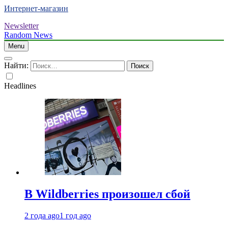
Интернет-магазин
Newsletter
Random News
Menu
Найти:
Headlines
В Wildberries произошел сбой
2 года ago
1 год ago