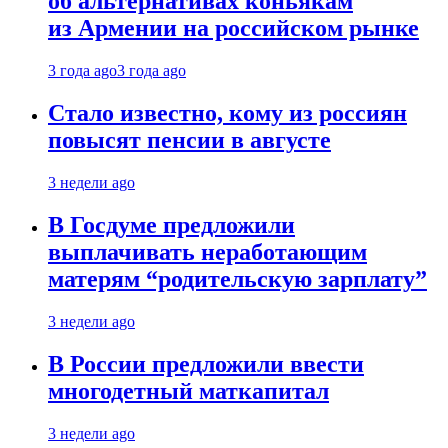
об альтернативах коньякам
из Армении на российском рынке
3 года ago
3 года ago
Стало известно, кому из россиян
повысят пенсии в августе
3 недели ago
В Госдуме предложили
выплачивать неработающим
матерям “родительскую зарплату”
3 недели ago
В России предложили ввести
многодетный маткапитал
3 недели ago