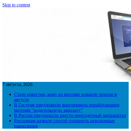
Skip to content
7 августа, 2026
Стало известно, кому из россиян повысят пенсии в
августе
В Госдуме предложили выплачивать неработающим
матерям “родительскую зарплату”
В России предложили ввести многодетный маткапитал
Россиянам назвали способ сохранить пенсионные
накопления