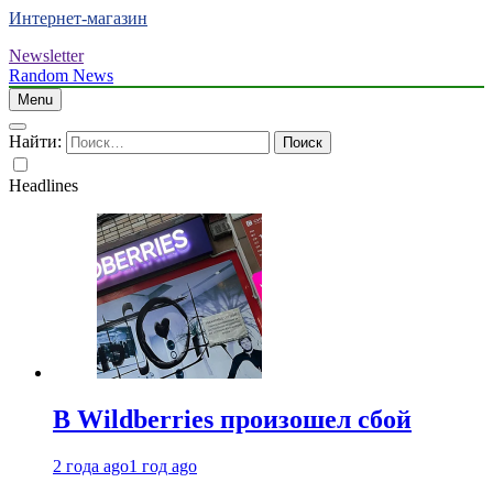
Интернет-магазин
Newsletter
Random News
Menu
Найти:
Headlines
В Wildberries произошел сбой
2 года ago
1 год ago