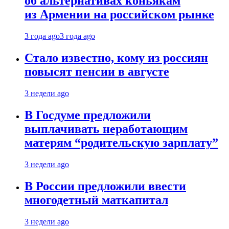
об альтернативах коньякам
из Армении на российском рынке
3 года ago
3 года ago
Стало известно, кому из россиян
повысят пенсии в августе
3 недели ago
В Госдуме предложили
выплачивать неработающим
матерям “родительскую зарплату”
3 недели ago
В России предложили ввести
многодетный маткапитал
3 недели ago