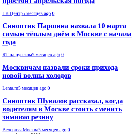
простоит апрельская погода
ТВ Центр
5 месяцев ago
0
Синоптик Паршина назвала 10 марта
самым тёплым днём в Москве с начала
года
RT на русском
5 месяцев ago
0
Москвичам назвали сроки прихода
новой волны холодов
Lenta.ru
5 месяцев ago
0
Синоптик Шувалов рассказал, когда
водителям в Москве стоить сменить
зимнюю резину
Вечерняя Москва
5 месяцев ago
0