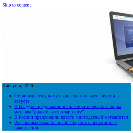
Skip to content
8 августа, 2026
Стало известно, кому из россиян повысят пенсии в
августе
В Госдуме предложили выплачивать неработающим
матерям “родительскую зарплату”
В России предложили ввести многодетный маткапитал
Россиянам назвали способ сохранить пенсионные
накопления