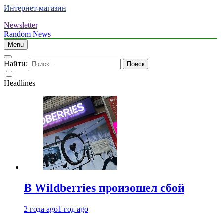
Интернет-магазин
Newsletter
Random News
Menu
Найти:
Headlines
В Wildberries произошел сбой
2 года ago
1 год ago