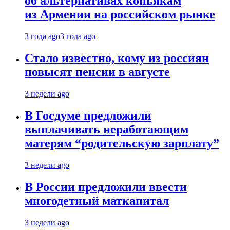
об альтернативах коньякам
из Армении на российском рынке
3 года ago
3 года ago
Стало известно, кому из россиян
повысят пенсии в августе
3 недели ago
В Госдуме предложили
выплачивать неработающим
матерям “родительскую зарплату”
3 недели ago
В России предложили ввести
многодетный маткапитал
3 недели ago