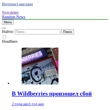
Интернет-магазин
Newsletter
Random News
Menu
Найти:
Headlines
В Wildberries произошел сбой
2 года ago
1 год ago