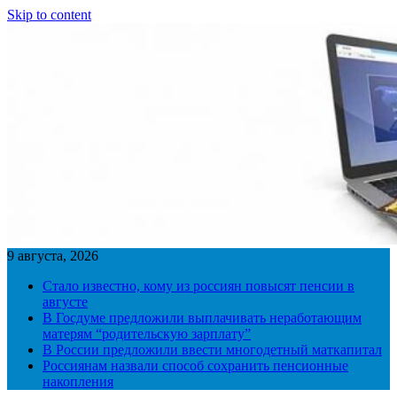
Skip to content
9 августа, 2026
Стало известно, кому из россиян повысят пенсии в
августе
В Госдуме предложили выплачивать неработающим
матерям “родительскую зарплату”
В России предложили ввести многодетный маткапитал
Россиянам назвали способ сохранить пенсионные
накопления