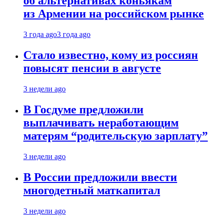
об альтернативах коньякам
из Армении на российском рынке
3 года ago
3 года ago
Стало известно, кому из россиян
повысят пенсии в августе
3 недели ago
В Госдуме предложили
выплачивать неработающим
матерям “родительскую зарплату”
3 недели ago
В России предложили ввести
многодетный маткапитал
3 недели ago