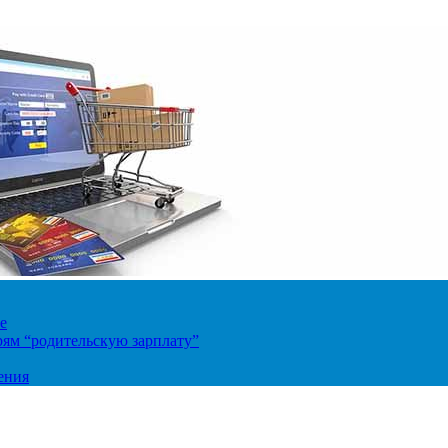
е
ям “родительскую зарплату”
ения