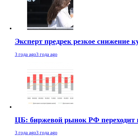
Эксперт предрек резкое снижение ку
3 года ago
3 года ago
ЦБ: биржевой рынок РФ переходит 
3 года ago
3 года ago