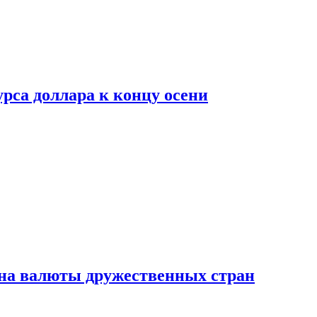
рса доллара к концу осени
на валюты дружественных стран