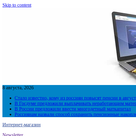
Skip to content
8 августа, 2026
Стало известно, кому из россиян повысят пенсии в август
В Госдуме предложили выплачивать неработающим матер
В России предложили ввести многодетный маткапитал
Россиянам назвали способ сохранить пенсионные накопл
Интернет-магазин
Newsletter