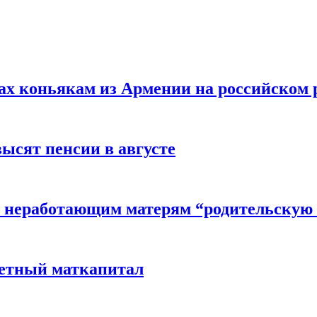
вах коньякам из Армении на российском
высят пенсии в августе
 неработающим матерям “родительскую 
детный маткапитал