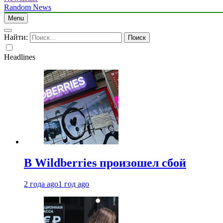
Random News
Menu
Найти:
Headlines
В Wildberries произошел сбой
2 года ago
1 год ago