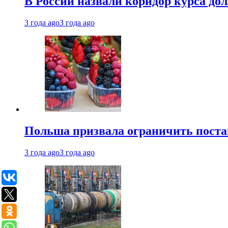
В России назвали коридор курса до
3 года ago
3 года ago
Польша призвала ограничить поста
3 года ago
3 года ago