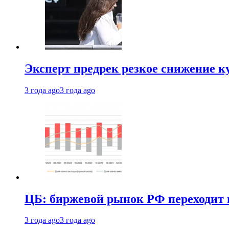
Эксперт предрек резкое снижение ку
3 года ago
3 года ago
ЦБ: биржевой рынок РФ переходит 
3 года ago
3 года ago