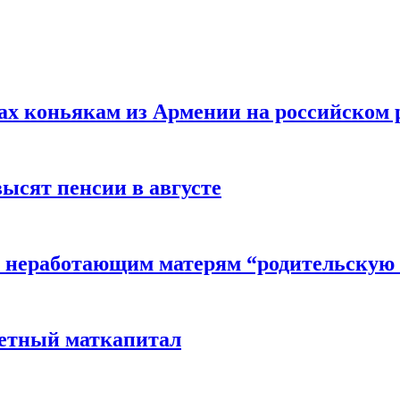
вах коньякам из Армении на российском
высят пенсии в августе
 неработающим матерям “родительскую 
детный маткапитал