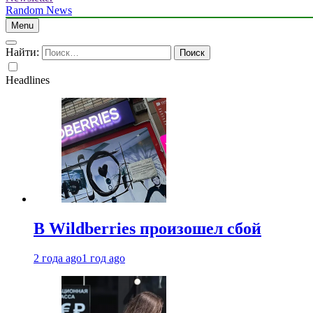
Random News
Menu
Найти:
Headlines
В Wildberries произошел сбой
2 года ago
1 год ago