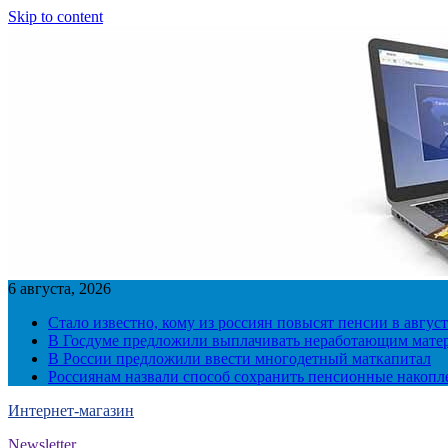
Skip to content
6 августа, 2026
Стало известно, кому из россиян повысят пенсии в август
В Госдуме предложили выплачивать неработающим матер
В России предложили ввести многодетный маткапитал
Россиянам назвали способ сохранить пенсионные накопл
Интернет-магазин
Newsletter