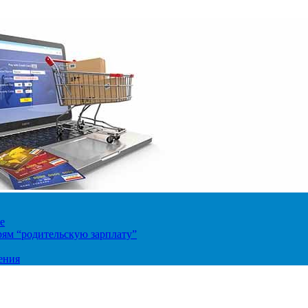
е
ям “родительскую зарплату”
ения