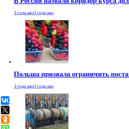
В России назвали коридор курса до
3 года ago
3 года ago
Польша призвала ограничить поста
3 года ago
3 года ago