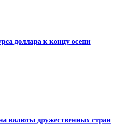
рса доллара к концу осени
на валюты дружественных стран