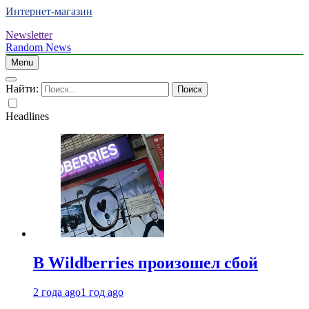
Интернет-магазин
Newsletter
Random News
Menu
Найти:
Headlines
В Wildberries произошел сбой
2 года ago
1 год ago