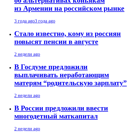
об альтернативах коньякам
из Армении на российском рынке
3 года ago
3 года ago
Стало известно, кому из россиян
повысят пенсии в августе
2 недели ago
В Госдуме предложили
выплачивать неработающим
матерям “родительскую зарплату”
2 недели ago
В России предложили ввести
многодетный маткапитал
2 недели ago