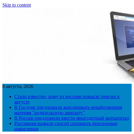
Skip to content
6 августа, 2026
Стало известно, кому из россиян повысят пенсии в
августе
В Госдуме предложили выплачивать неработающим
матерям “родительскую зарплату”
В России предложили ввести многодетный маткапитал
Россиянам назвали способ сохранить пенсионные
накопления