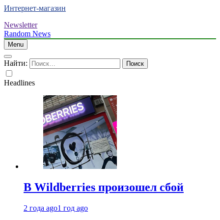
Интернет-магазин
Newsletter
Random News
Menu
Найти:
Headlines
В Wildberries произошел сбой
2 года ago
1 год ago