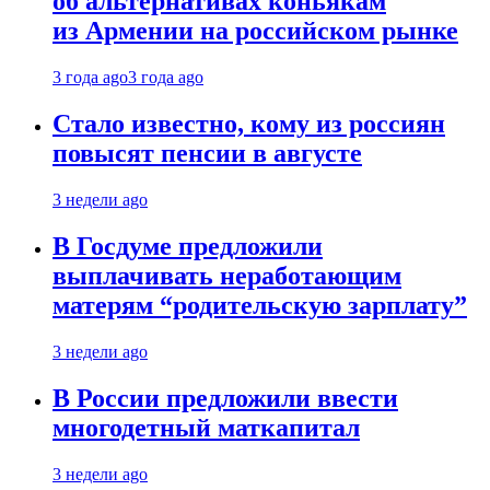
об альтернативах коньякам
из Армении на российском рынке
3 года ago
3 года ago
Стало известно, кому из россиян
повысят пенсии в августе
3 недели ago
В Госдуме предложили
выплачивать неработающим
матерям “родительскую зарплату”
3 недели ago
В России предложили ввести
многодетный маткапитал
3 недели ago