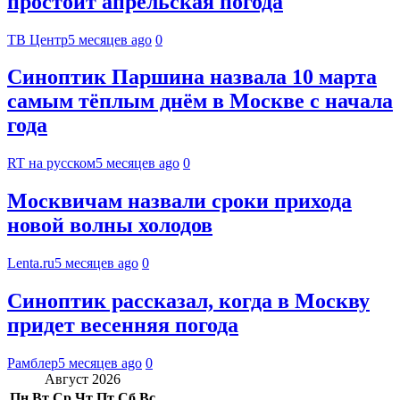
простоит апрельская погода
ТВ Центр
5 месяцев ago
0
Синоптик Паршина назвала 10 марта
самым тёплым днём в Москве с начала
года
RT на русском
5 месяцев ago
0
Москвичам назвали сроки прихода
новой волны холодов
Lenta.ru
5 месяцев ago
0
Синоптик рассказал, когда в Москву
придет весенняя погода
Рамблер
5 месяцев ago
0
Август 2026
Пн
Вт
Ср
Чт
Пт
Сб
Вс