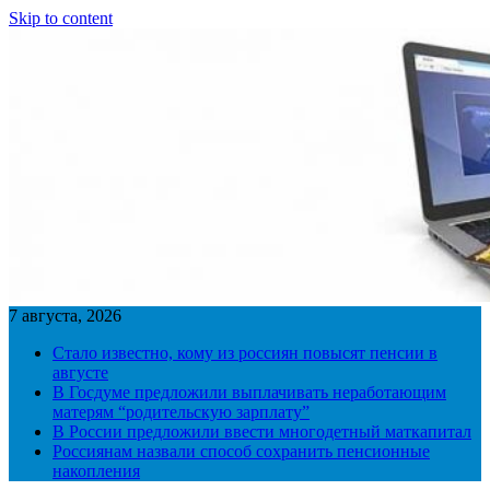
Skip to content
7 августа, 2026
Стало известно, кому из россиян повысят пенсии в
августе
В Госдуме предложили выплачивать неработающим
матерям “родительскую зарплату”
В России предложили ввести многодетный маткапитал
Россиянам назвали способ сохранить пенсионные
накопления