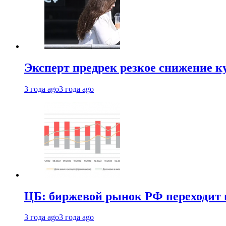
Эксперт предрек резкое снижение ку
3 года ago
3 года ago
ЦБ: биржевой рынок РФ переходит 
3 года ago
3 года ago