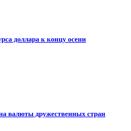
рса доллара к концу осени
на валюты дружественных стран