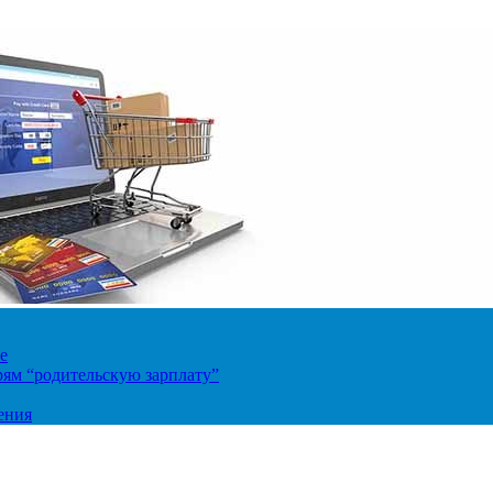
е
ям “родительскую зарплату”
ения