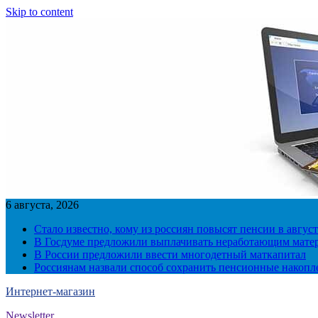
Skip to content
6 августа, 2026
Стало известно, кому из россиян повысят пенсии в август
В Госдуме предложили выплачивать неработающим матер
В России предложили ввести многодетный маткапитал
Россиянам назвали способ сохранить пенсионные накопл
Интернет-магазин
Newsletter