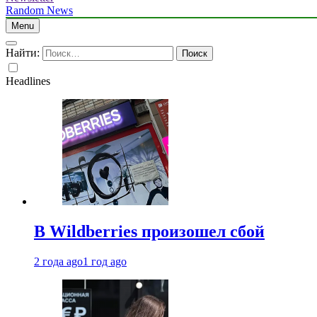
Random News
Menu
Найти:
Headlines
В Wildberries произошел сбой
2 года ago
1 год ago