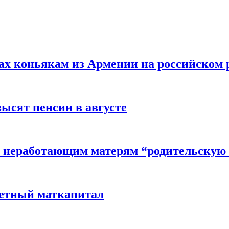
вах коньякам из Армении на российском
высят пенсии в августе
 неработающим матерям “родительскую 
детный маткапитал