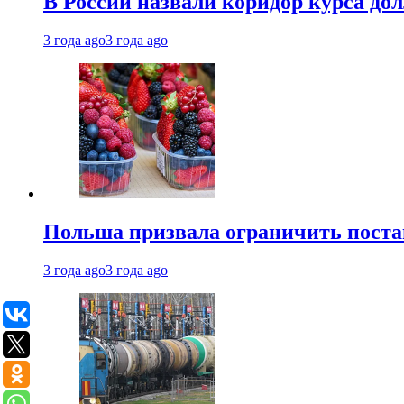
В России назвали коридор курса до
3 года ago
3 года ago
Польша призвала ограничить поста
3 года ago
3 года ago