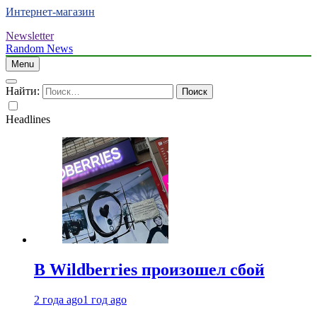
Интернет-магазин
Newsletter
Random News
Menu
Найти:
Headlines
В Wildberries произошел сбой
2 года ago
1 год ago