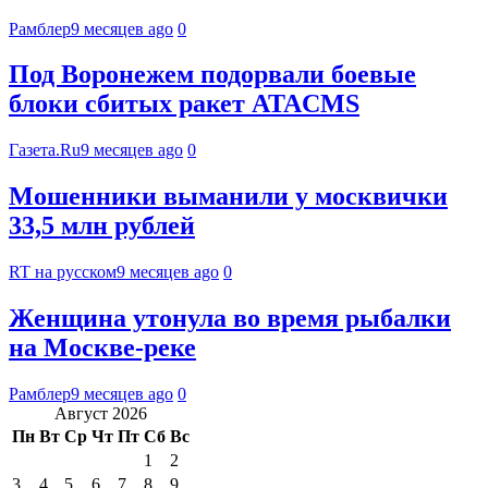
Рамблер
9 месяцев ago
0
Под Воронежем подорвали боевые
блоки сбитых ракет ATACMS
Газета.Ru
9 месяцев ago
0
Мошенники выманили у москвички
33,5 млн рублей
RT на русском
9 месяцев ago
0
Женщина утонула во время рыбалки
на Москве-реке
Рамблер
9 месяцев ago
0
Август 2026
Пн
Вт
Ср
Чт
Пт
Сб
Вс
1
2
3
4
5
6
7
8
9