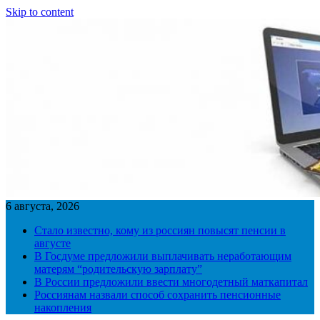
Skip to content
6 августа, 2026
Стало известно, кому из россиян повысят пенсии в
августе
В Госдуме предложили выплачивать неработающим
матерям “родительскую зарплату”
В России предложили ввести многодетный маткапитал
Россиянам назвали способ сохранить пенсионные
накопления