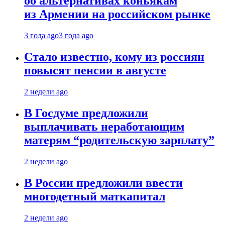
об альтернативах коньякам
из Армении на российском рынке
3 года ago
3 года ago
Стало известно, кому из россиян
повысят пенсии в августе
2 недели ago
В Госдуме предложили
выплачивать неработающим
матерям “родительскую зарплату”
2 недели ago
В России предложили ввести
многодетный маткапитал
2 недели ago