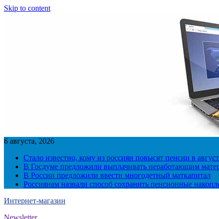
Skip to content
6 августа, 2026
Стало известно, кому из россиян повысят пенсии в август
В Госдуме предложили выплачивать неработающим матер
В России предложили ввести многодетный маткапитал
Россиянам назвали способ сохранить пенсионные накопл
Интернет-магазин
Newsletter