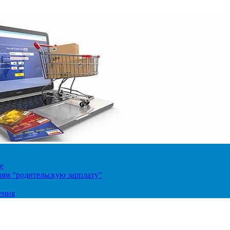
е
ям “родительскую зарплату”
ения