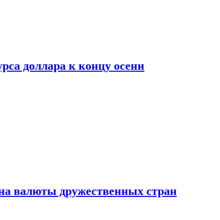
рса доллара к концу осени
на валюты дружественных стран