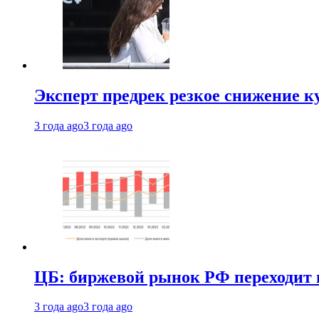
Эксперт предрек резкое снижение ку
3 года ago
3 года ago
ЦБ: биржевой рынок РФ переходит 
3 года ago
3 года ago