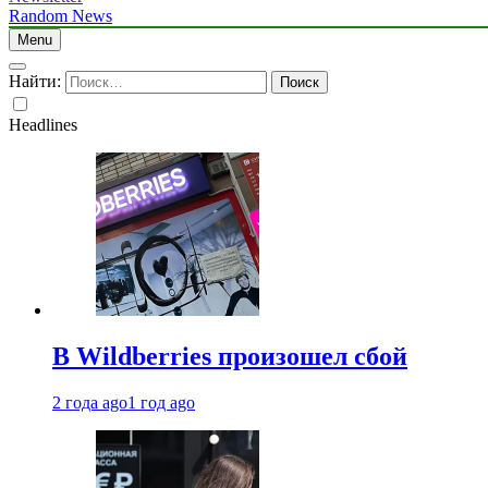
Random News
Menu
Найти:
Headlines
В Wildberries произошел сбой
2 года ago
1 год ago