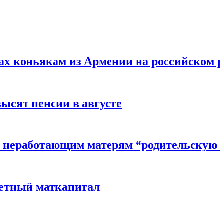
вах коньякам из Армении на российском
высят пенсии в августе
 неработающим матерям “родительскую 
детный маткапитал