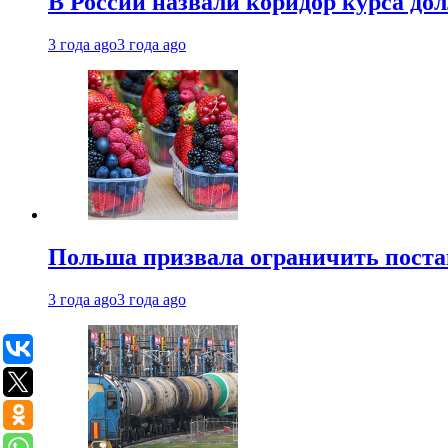
В России назвали коридор курса до
3 года ago
3 года ago
Польша призвала ограничить поста
3 года ago
3 года ago